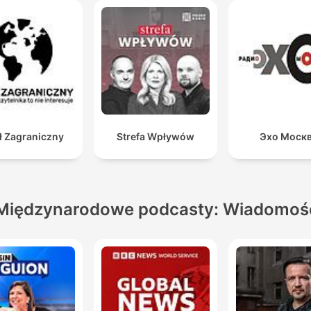
ł Zagraniczny
Strefa Wpływów
Эхо Моск
Międzynarodowe podcasty: Wiadomoś