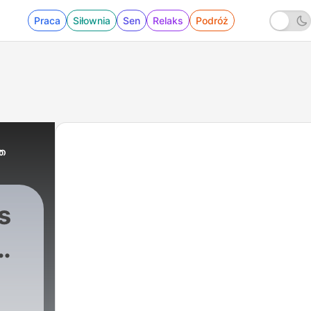
Praca
Siłownia
Sen
Relaks
Podróż
ത
s