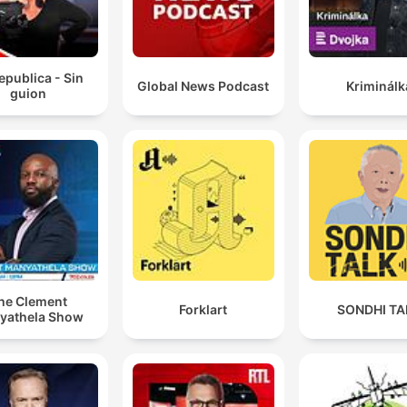
epublica - Sin
Global News Podcast
Kriminálk
guion
he Clement
Forklart
SONDHI TA
yathela Show