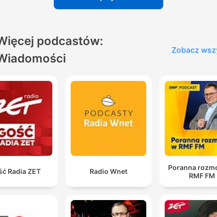
Więcej podcastów:
Zobacz wsz
Wiadomości
Poranna rozm
ść Radia ZET
Radio Wnet
RMF FM