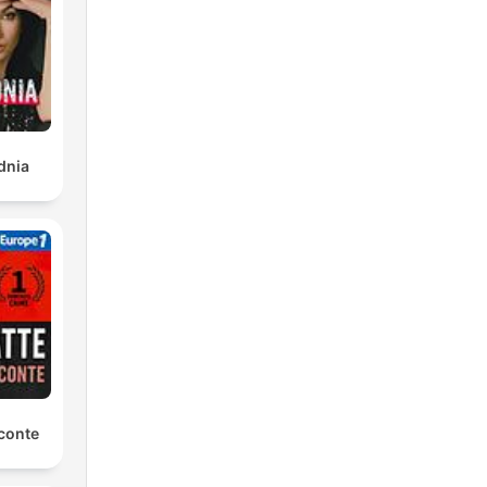
dnia
conte