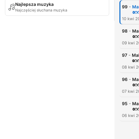
Najlepsza muzyka
-
99
Mal
Najczęściej słuchana muzyka
റേ
10 kwi 2
-
98
Mal
റേ
09 kwi 2
-
97
Mal
റേ
08 kwi 2
-
96
Mal
റേ
07 kwi 2
-
95
Mal
റേ
06 kwi 2