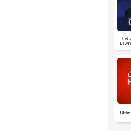
The 
Lawr
Últim