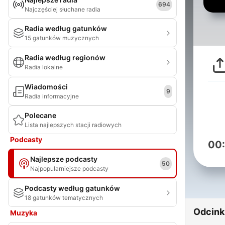
694
Najczęściej słuchane radia
Radia według gatunków
15 gatunków muzycznych
Radia według regionów
Radia lokalne
Wiadomości
9
Radia informacyjne
Polecane
Lista najlepszych stacji radiowych
Podcasty
00
Najlepsze podcasty
50
Najpopularniejsze podcasty
Podcasty według gatunków
18 gatunków tematycznych
Odcink
Muzyka