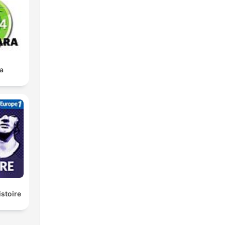
a
istoire