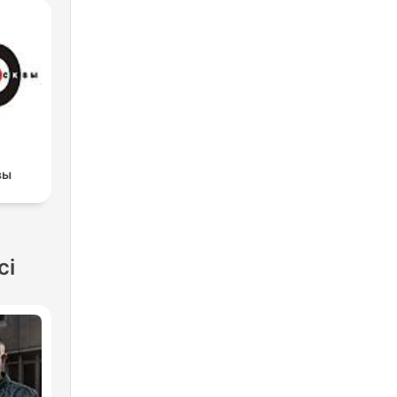
вы
ci