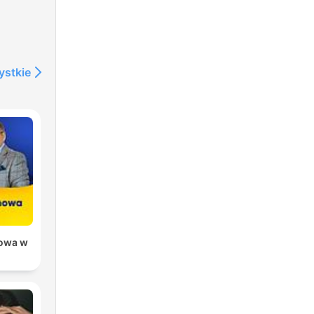
ystkie
owa w