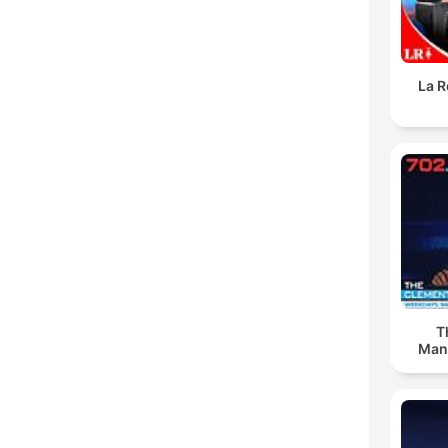
La R
T
Man