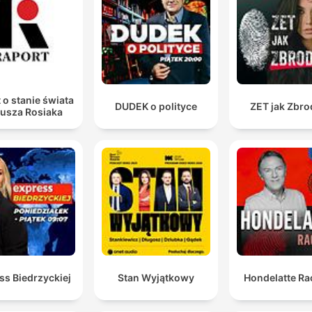
 o stanie świata
DUDEK o polityce
ZET jak Zbro
iusza Rosiaka
ss Biedrzyckiej
Stan Wyjątkowy
Hondelatte Ra