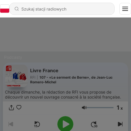
Podcasty
Livre France
RFI
|
107 - «Le serment de Berne», de Jean-Luc
Romero-Michel
Chaque dimanche, la rédaction de RFI vous propose de
découvrir un nouvel ouvrage consacré à la société française.
1
x
Głośność