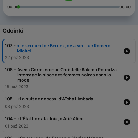
00:00
00:00
Odcinki
-
107
«Le serment de Berne», de Jean-Luc Romero-
Michel
22 paź 2023
-
106
Avec «Corps noirs», Christelle Bakima Poundza
interroge la place des femmes noires dans la
mode
15 paź 2023
-
105
«La nuit de noces», d'Aïcha Limbada
08 paź 2023
-
104
«L’État hors-la-loi», d'Arié Alimi
01 paź 2023