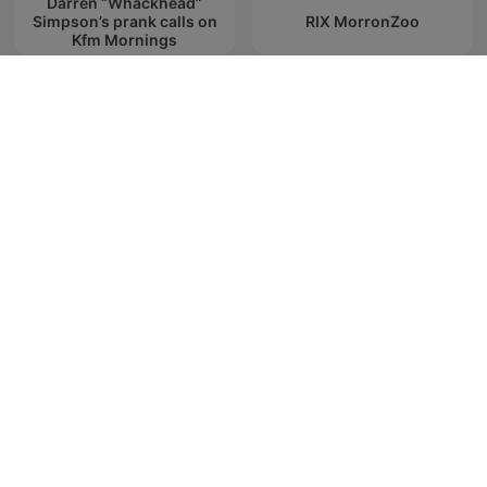
Darren “Whackhead”
Simpson’s prank calls on
RIX MorronZoo
Kfm Mornings
Tres Patines y La
Friday Night Comedy from
Tremenda Corte Show
BBC Radio 4
Radio Polska
Stacje radiowe i podcasty