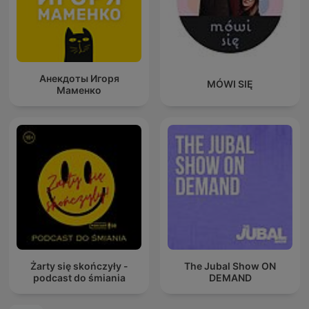
Анекдоты Игоря
MÓWI SIĘ
Маменко
Żarty się skończyły -
The Jubal Show ON
podcast do śmiania
DEMAND