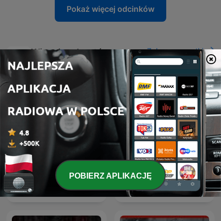
Pokaż więcej odcinków
Zobacz wszystkie
Więcej podcastów:
Komedia
POBIERZ APLIKACJĘ
Historia dla dorosłych
Bajki dla dorosłych