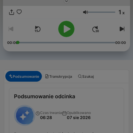
1
x
Głośność
00:00
00:00
Podsumowanie
Transkrypcja
Szukaj
Podsumowanie odcinka
Czas trwania
Opublikowano
06:28
07 sie 2026