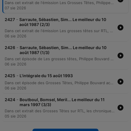
Dans cet extrait de l'émission Les Grosses Têtes, Philippe Bouvard et ses chroniqueurs s'adonnent à un jeu de mise et de devinettes. Après une première question sur le denier, les participants lancent des paris sur une énigme complexe concernant l'origine du nom de la secte religieuse des Quakers. L'émission bascule ensuite vers une anecdote humoristique et grinçante sur la misère et la survie, illustrant l'ambiance décalée et taquine caractéristique du programme.
07 sie 2026
-
2427
Sarraute, Sébastien, Sim... Le meilleur du 10
août 1987 (2/3)
Dans cet extrait de l'émission Les grosses têtes sur RTL, Philippe Bouvard et ses chroniqueurs s'adonnent à un exercice de plaisanteries et d'anecdotes grivoises. La discussion débute par une devinette historique sur la nuit de noces de Louis XIII, avant d'enchaîner sur une série de blagues osées impliquant des rencontres fortuites, des situations absurdes et des récits provocateurs sur les relations humaines et animales. Le ton est marqué par l'humour de cabaret, oscillant entre l'absurde et le scatologique. Les intervenants partagent des histoires de prostitution, de malentendus amoureux et de comportements décalés, jusqu'à ce que la limite de la décence soit évoquée par les chroniqueurs eux-mêmes, menant à une conclusion sur la nécessité de censurer certains propos pour préserver le caractère familial de l'émission.
06 sie 2026
-
2426
Sarraute, Sébastien, Sim... Le meilleur du 10
août 1987 (1/3)
Dans cet épisode de Les grosses têtes, Philippe Bouvard et ses chroniqueurs s'adonnent à un tour de culture générale décalé et à une succession de plaisanteries. Le programme alterne entre des citations célèbres d'auteurs comme Guitry ou Churchill et un répertoire de blagues classiques mettant en scène des animaux, des perroquets et des situations absurdes. L'ambiance est marquée par l'humour absurde et les anecdotes de plateau.
06 sie 2026
-
2425
L'intégrale du 15 août 1993
Dans cet épisode des Grosses Têtes, Philippe Bouvard accueille Pierre Palmade pour une émission placée sous le signe de la dérision et du jeu. Entre lectures de citations humoristiques, anecdotes historiques et questions de culture générale, l'équipe alterne plaisanteries sur les chroniqueurs et devinettes variées. La séquence propose un tour d'horizon de sujets divers, allant de l'histoire religieuse et des inventions à des réflexions plus absurdes sur la cuisine ou la chimie. L'émission mêle habilement savoir et humour, abordant aussi bien les mystères du Moyen Âge que des anecdotes sur des figures célèbres.
06 sie 2026
-
2424
Boutboul, Bomsel, Meril... Le meilleur du 11
mars 1997 (3/3)
Dans cet extrait des Grosses Têtes sur RTL, les chroniqueurs entament une discussion humoristique et absurde sur la consommation de vin et de chocolat noir, s'amusant à inventer des règles de conduite routière totalement décalées. L'échange bascule ensuite vers un jeu de devinettes historiques portant sur un candidat industriel à l'élection présidentielle de 1969, membre du parti des mécontents.
05 sie 2026