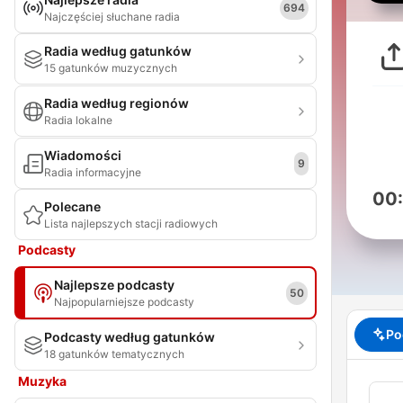
694
Najczęściej słuchane radia
Radia według gatunków
15 gatunków muzycznych
Radia według regionów
Radia lokalne
Wiadomości
9
Radia informacyjne
00
Polecane
Lista najlepszych stacji radiowych
Podcasty
Najlepsze podcasty
50
Najpopularniejsze podcasty
Po
Podcasty według gatunków
18 gatunków tematycznych
Muzyka