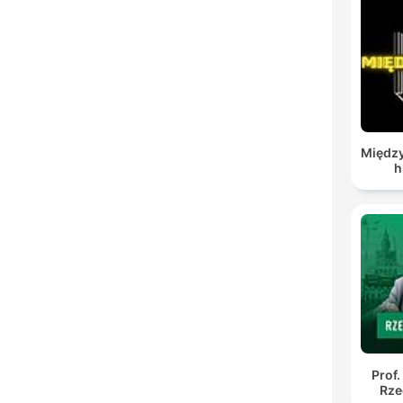
Między
h
Prof.
Rze