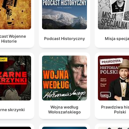
la NATO serve to keep the Americans in, a tenere gli
americani in Europa, a garantire che gli Stati Uniti
continuino a impegnarsi in Europa. to keep the Russi
out, tenere fuori i russi, quindi contenere l'influenza
russa-sovietica e respingerla, and to keep the Germa
cast Wojenne
down e tenere sotto i tedeschi
Podcast Historyczny
Misja specj
Historie
00:17:28 · Viene citata la celebre massima di Lord Ismay per
riassumere gli obiettivi strategici originari della NATO.
la Nato ha cercato a lungo una missione senza trovar
[...] la missione originaria, cioè la minaccia russa,
l'aggressione russa ha riattivato le logiche originarie 
avevano portato alla Costituzione della Nato.
00:25:52 · Viene spiegato come l'aggressione russa in Ucraina
abbia restituito alla NATO una chiara ragione d'essere
Wojna według
Prawdziwa his
rne skrzynki
Wołoszańskiego
Polski
geopolitica.