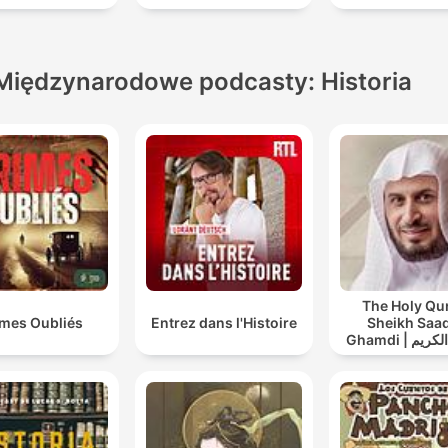
Międzynarodowe podcasty: Historia
The Holy Qu
imes Oubliés
Entrez dans l'Histoire
Sheikh Saad
Ghamdi | القران الكريم
عد الغامدي