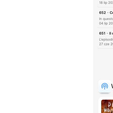
Najw
18 lip 2
-
652
C
04 lip 2
-
651
Il
27 cze 