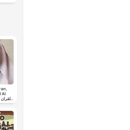
ran,
 Al
س