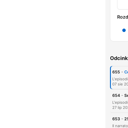
Rozd
Odcink
-
655
C
07 sie 2
-
654
S
27 lip 2
-
653
2
K