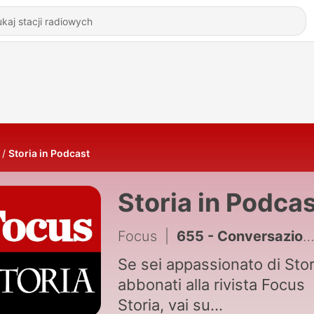
Storia in Podcast
Storia in Podca
Focus
|
655 - Conversazione sull'America - La Nato da Truman a Trump
Se sei appassionato di Stor
abbonati alla rivista Focus
Storia, vai su