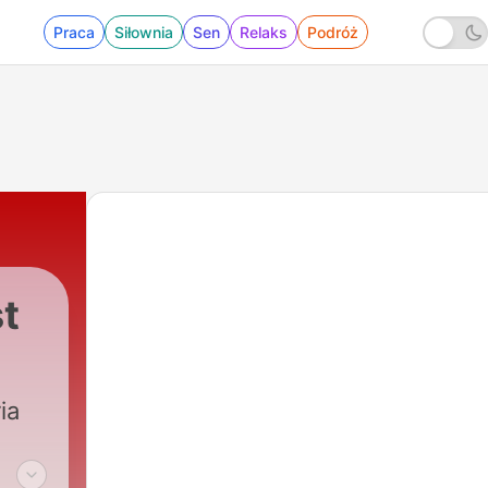
Praca
Siłownia
Sen
Relaks
Podróż
st
ia