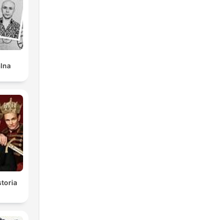
ans
ns
alna
la
che
toria