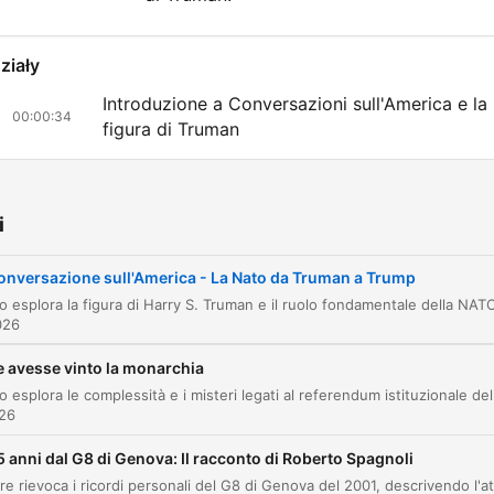
ziały
Introduzione a Conversazioni sull'America e la
00:00:34
figura di Truman
Le origini della NATO e il contenimento sovieti
00:03:39
L'ingresso dell'Italia nell'alleanza atlantica
00:09:15
i
Il ruolo della Germania e l'espansione della N
00:12:18
onversazione sull'America - La Nato da Truman a Trump
La NATO tra Guerra Fredda e crisi d'identità
00:16:19
026
L'invasione dell'Ucraina e il nuovo ruolo della
00:24:14
e avesse vinto la monarchia
NATO
026
Rivalutazione storica di Harry Truman
00:30:51
5 anni dal G8 di Genova: Il racconto di Roberto Spagnoli
liknij rozdział, aby przejść bezpośrednio do tego momentu