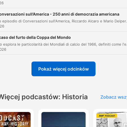
ażniejsze momenty
026
Tutto ciò magari non avrebbe minacciato direttamen
onversazioni sull’America - 250 anni di democrazia americana
la sicurezza degli Stati Uniti, ma avrebbe trasformato
In questo episodio di Conversazioni sull'America, Riccardo Alcaro e Mario Delpero analizzano i documenti fondativi degli Stati Uniti, con particolare focus sulla Dichiarazione d'Indipendenza
026
gli Stati Uniti in un garrison state, uno stato fortezza,
una prussianizzazione degli Stati Uniti, un'iper
 caso del furto della Coppa del Mondo
militarizzazione per far fronte a una simile sfida.
L'episodio esplora le particolarità dei Mondiali di calcio del 1966, definiti come l'edizione dei grandi furti e
2026
00:06:11 · L'intervistato spiega il timore geopolitico americano
che l'egemonia sovietica in Europa avrebbe costretto gli USA 
una militarizzazione estrema.
Pokaż więcej odcinków
Dice l'Italia appartiene, cito, per razza, storia e
religione. a questo mondo atlantico che stiamo
formando
Więcej podcastów: Historia
Zobacz wsz
00:10:20 · Viene riportata una parte del memorandum di Ach
per illustrare le ragioni, allora utilizzate, per includere l'Italia
nell'alleanza.