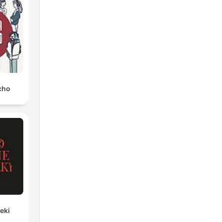
a
cho
eki