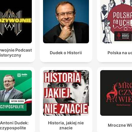
Io credo un presidente rivalutato dalla storia e dagli
storici.
00:32:16 · L'autore conclude la riflessione su Harry Truman
sostenendo che la sua figura sia stata correttamente riabilitat
nel tempo nonostante l'iniziale impopolarità.
wojnie Podcast
Dudek o Historii
Polska na u
istoryczny
 Antoni Dudek:
Historia, jakiej nie
Mroczne Wi
czypospolite
znacie