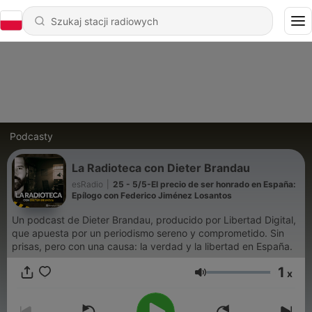
Podcasty
La Radioteca con Dieter Brandau
esRadio
|
25 - 5/5-El precio de ser honrado en España:
Epílogo con Federico Jiménez Losantos
Un podcast de Dieter Brandau, producido por Libertad Digital,
que apuesta por un periodismo sereno y comprometido. Sin
prisas, pero con una causa: la verdad y la libertad en España.
1
x
Głośność