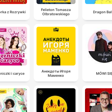
Felieton Tomasza
rka z Rozrywki
Dragon Bal
Olbratowskiego
Анекдоты Игоря
niczki i caryce
MÓWI SI
Маменко