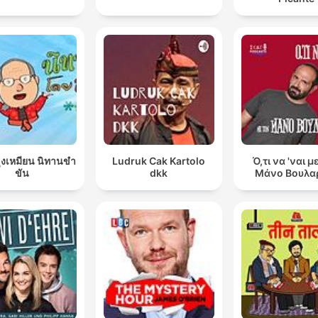
ุงเหมียน นิทานขำ
Ludruk Cak Kartolo
Ό,τι να 'ναι μ
ขัน
dkk
Μάνο Βουλα