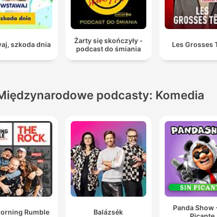
Żarty się skończyły -
aj, szkoda dnia
Les Grosses 
podcast do śmiania
Międzynarodowe podcasty: Komedia
Panda Show -
orning Rumble
Balázsék
Picante