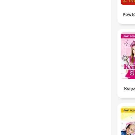
Powtó
Księż