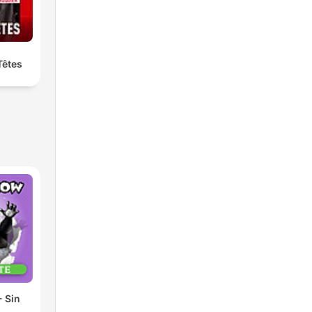
Têtes
 Sin