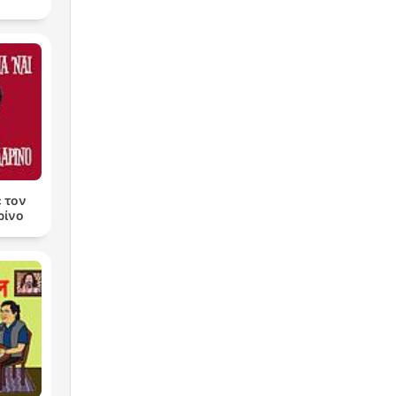
ε τον
ρίνο