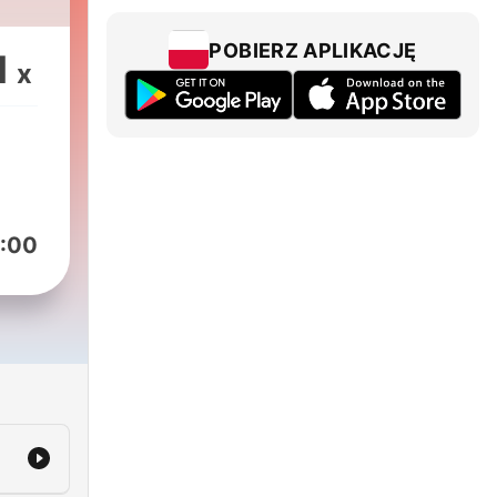
POBIERZ APLIKACJĘ
1
x
:00