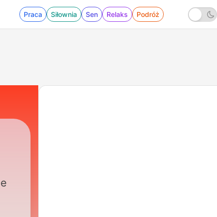
Praca
Siłownia
Sen
Relaks
Podróż
de