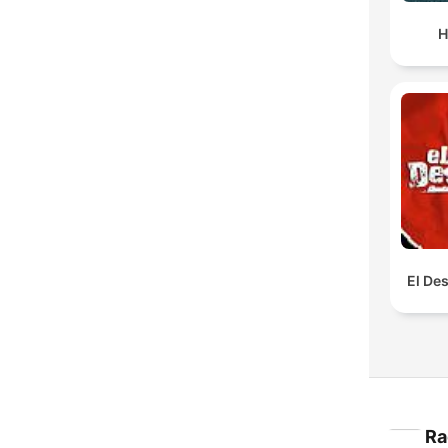
H
El De
Ra