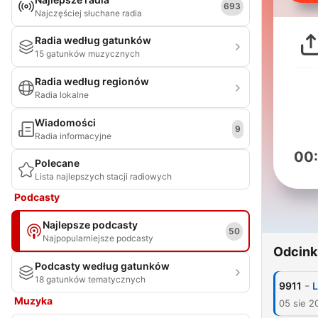
693
Najczęściej słuchane radia
Radia według gatunków
15 gatunków muzycznych
Radia według regionów
Radia lokalne
Wiadomości
9
Radia informacyjne
00
Polecane
Lista najlepszych stacji radiowych
Podcasty
Najlepsze podcasty
50
Najpopularniejsze podcasty
Odcink
Podcasty według gatunków
18 gatunków tematycznych
-
9911
L
Muzyka
05 sie 2