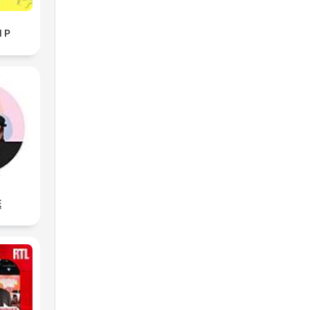
l P
Ę