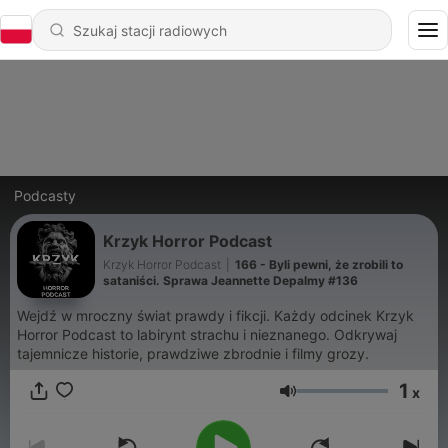
Podcasty
Krzyk Horror Podcast
Krzyk Horror Podcast
|
166 - Byli pewni, że zrobili to
sataniści. Sprawa Jeannette Depalmy #136
Wejdź w mroczny świat prawdy i fikcji. Każdy odcinek Krzyk
Horror Podcast to labirynt strachu i nieznanego. Odkrywaj
tajemnicze historie, prawdziwe zbrodnie i filmy grozy.
1
x
Głośność