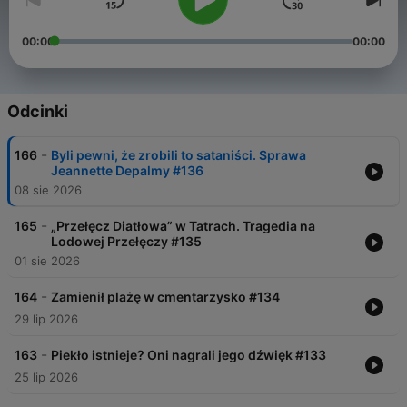
00:00
00:00
Odcinki
-
166
Byli pewni, że zrobili to sataniści. Sprawa
Jeannette Depalmy #136
08 sie 2026
-
165
„Przełęcz Diatłowa” w Tatrach. Tragedia na
Lodowej Przełęczy #135
01 sie 2026
-
164
Zamienił plażę w cmentarzysko #134
29 lip 2026
-
163
Piekło istnieje? Oni nagrali jego dźwięk #133
25 lip 2026