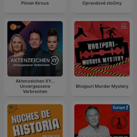
Piinan Kirous
Opravdové zločiny
Aktenzeichen XY…
Unvergessene
Bhojpuri Murder Mystery
Verbrechen