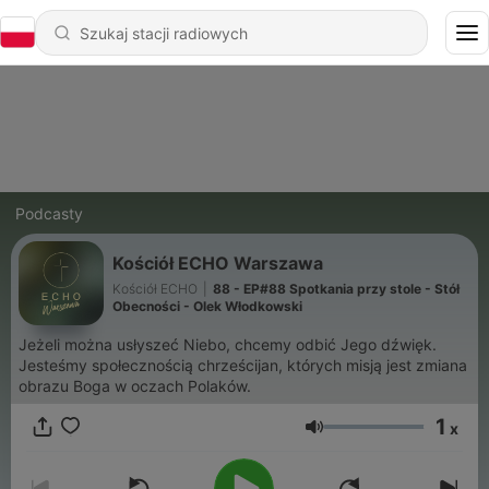
Podcasty
Kościół ECHO Warszawa
Kościół ECHO
|
88 - EP#88 Spotkania przy stole - Stół
Obecności - Olek Włodkowski
Jeżeli można usłyszeć Niebo, chcemy odbić Jego dźwięk.
Jesteśmy społecznością chrześcijan, których misją jest zmiana
obrazu Boga w oczach Polaków.
1
x
Głośność