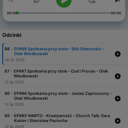
00:00
00:00
Odcinki
-
88
EP#88 Spotkania przy stole - Stół Obecności -
Olek Włodkowski
30 lip 2026
-
87
EP#87 Spotkania przy stole - Cud i Proces - Olek
Włodkowski
13 lip 2026
-
86
EP#86 Spotkania przy stole - Jesteś Zaproszony -
Olek Włodkowski
13 lip 2026
-
85
EP#85 WARTO - Kreatywność - Church Talk: Sara
Kukier i Stanisław Paciocha
13 lip 2026