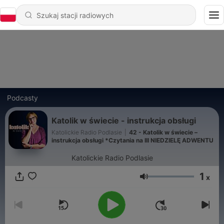
Podcasty
Katolik w świecie - instrukcja obsługi
Katolickie Radio Podlasie
|
42 - Katolik w świecie –
instrukcja obsługi *Czytania na III NIEDZIELĘ ADWENTU
Katolickie Radio Podlasie
1
x
Głośność