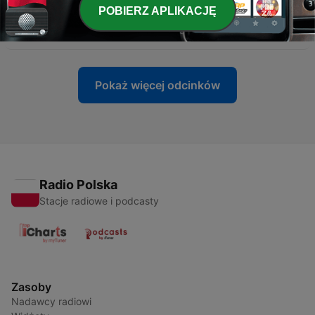
-
38
Katolik w świecie – instrukcja obsługi *Czytania
POBIERZ APLIKACJĘ
na XXXIII NIEDZIELĘ ZWYKŁĄ
16 lis 2025
Pokaż więcej odcinków
Radio Polska
Stacje radiowe i podcasty
Zasoby
Nadawcy radiowi