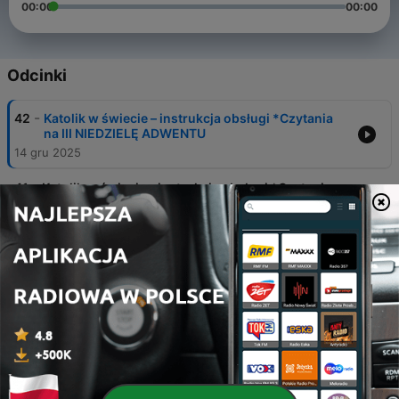
00:00
00:00
Odcinki
-
42
Katolik w świecie – instrukcja obsługi *Czytania
na III NIEDZIELĘ ADWENTU
14 gru 2025
-
41
Katolik w świecie – instrukcja obsługi *Czytania na
II NIEDZIELĘ ADWENTU
07 gru 2025
-
40
Katolik w świecie – instrukcja obsługi *Czytania
na I NIEDZIELĘ ADWENTU
28 lis 2025
-
39
Katolik w świecie – instrukcja obsługi *Czytania
na UROCZYSTOŚĆ JEZUSA CHRYSTUSA KRÓLA
WSZECHŚWIATA
23 lis 2025