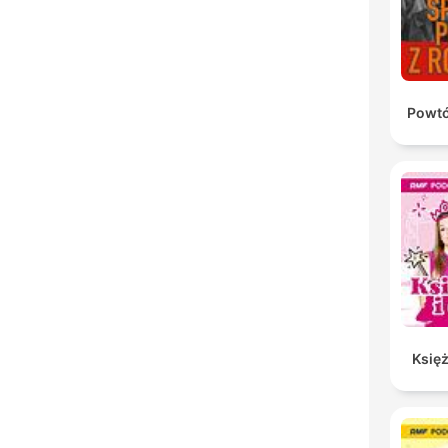
Powtó
Księż