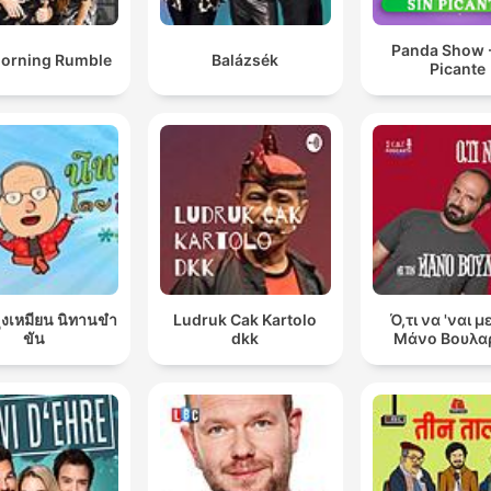
Panda Show -
orning Rumble
Balázsék
Picante
ุงเหมียน นิทานขำ
Ludruk Cak Kartolo
Ό,τι να 'ναι μ
ขัน
dkk
Μάνο Βουλα