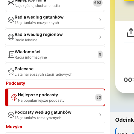
693
Najczęściej słuchane radia
Radia według gatunków
15 gatunków muzycznych
Radia według regionów
Radia lokalne
Wiadomości
9
Radia informacyjne
Polecane
Lista najlepszych stacji radiowych
00
Podcasty
Najlepsze podcasty
50
Najpopularniejsze podcasty
Podcasty według gatunków
18 gatunków tematycznych
Odcink
Muzyka