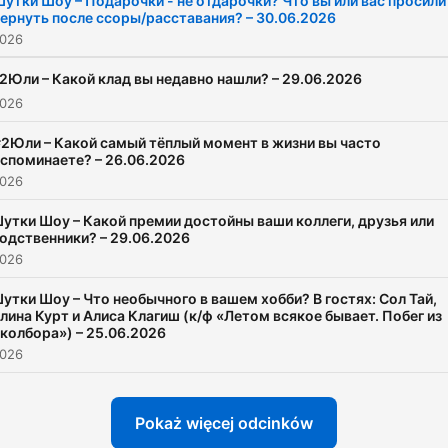
утки Шоу – Подарочки - не отдарочки? Что вы или вас просили
ернуть после ссоры/расставания? – 30.06.2026
2026
2Юли – Какой клад вы недавно нашли? – 29.06.2026
2026
2Юли – Какой самый тёплый момент в жизни вы часто
споминаете? – 26.06.2026
2026
утки Шоу – Какой премии достойны ваши коллеги, друзья или
одственники? – 29.06.2026
2026
утки Шоу – Что необычного в вашем хобби? В гостях: Сол Тай,
лина Курт и Алиса Клагиш (к/ф «Летом всякое бывает. Побег из
колбора») – 25.06.2026
2026
Pokaż więcej odcinków