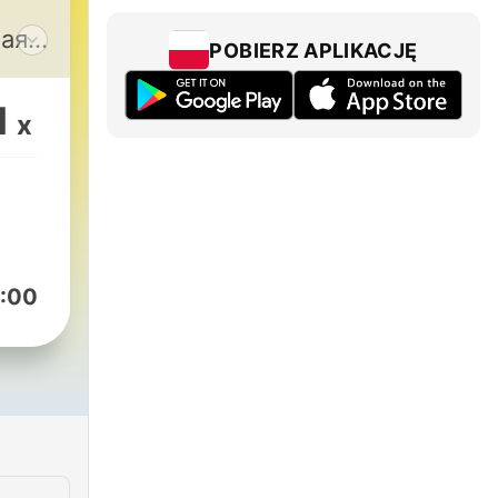
лая
POBIERZ APLIKACJĘ
 от
1
x
я
:00
тах
io