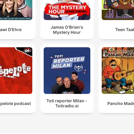
James O'Brien's
awi D'Ehre
Teen Taa
Mystery Hour
Toti reporter Milan -
spelote podcast
Pancho Madr
Totiradio.si