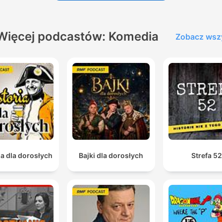
Więcej podcastów: Komedia
Zobacz wsz
ia dla dorosłych
Bajki dla dorosłych
Strefa 5