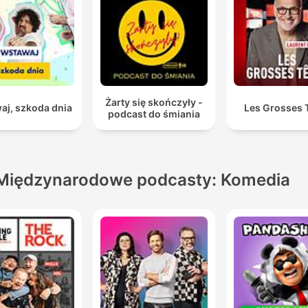
Żarty się skończyły -
aj, szkoda dnia
Les Grosses 
podcast do śmiania
Międzynarodowe podcasty: Komedia