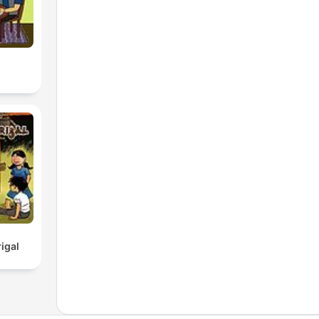
l
igal