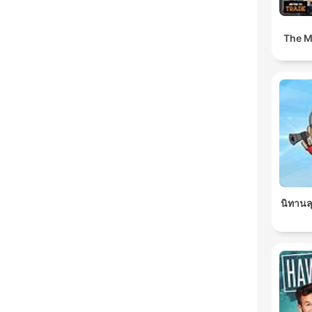
The M
นิทานล