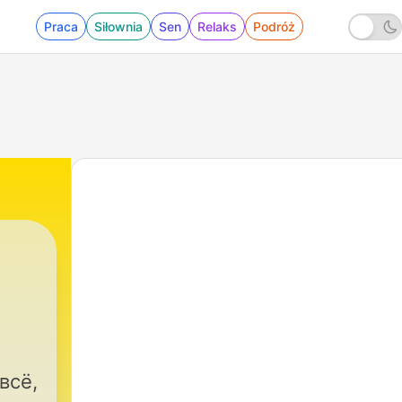
Praca
Siłownia
Sen
Relaks
Podróż
всё,