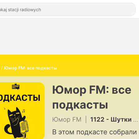
Юмор FM: все подкасты
Юмор FM: все
подкасты
Юмор FM
|
1122 - Шутки Шоу – Подарочки - не отдарочки? Что вы или вас просили вернуть после ссоры/расставания? – 30.06.2026
В этом подкасте собрали 