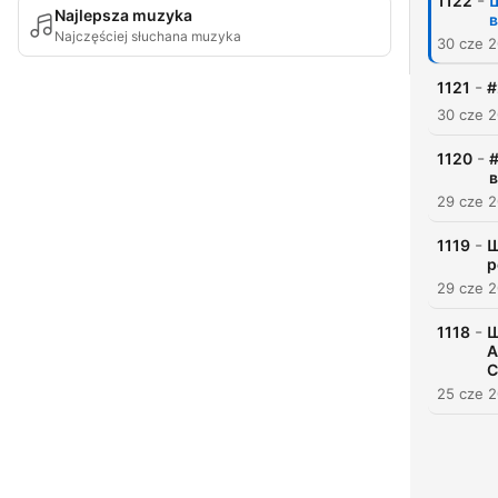
-
1122
Ш
Najlepsza muzyka
в
Najczęściej słuchana muzyka
30 cze 
-
1121
#
30 cze 
-
1120
#
в
29 cze 
-
1119
Ш
р
29 cze 
-
1118
Ш
А
С
25 cze 