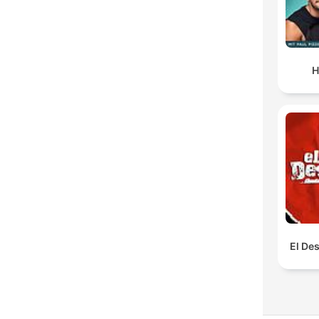
H
El De