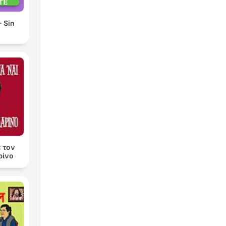
 Sin
ε τον
ρίνο