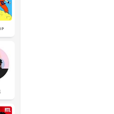
l P
Ę