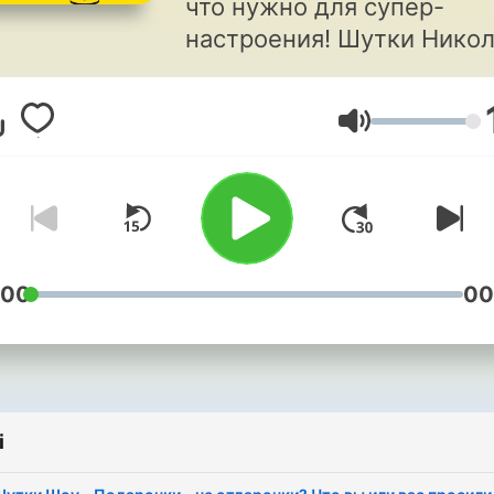
что нужно для супер-
настроения! Шутки Нико
Фоменко, много стендапа
резидентов проекта
Głośność
«Большой стендап»,
любимые анекдоты Игор
Маменко, «Шутки Шоу:
интервью со звёздами»,
«Нерекламу» и многое
другое! Слушайте Юмор FM,
:00
00
переслушивайте в подкас
и подписывайтесь на нас!
https://vk.com/veseloerad
i