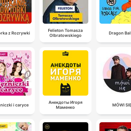
Felieton Tomasza
rka z Rozrywki
Dragon Bal
Olbratowskiego
Анекдоты Игоря
niczki i caryce
MÓWI SI
Маменко