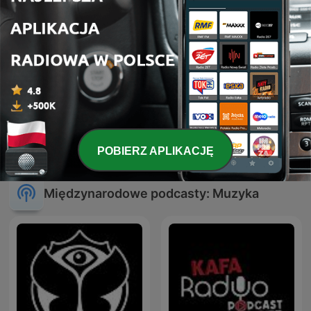
Trance Planet
ATB Music
POBIERZ APLIKACJĘ
Międzynarodowe podcasty: Muzyka