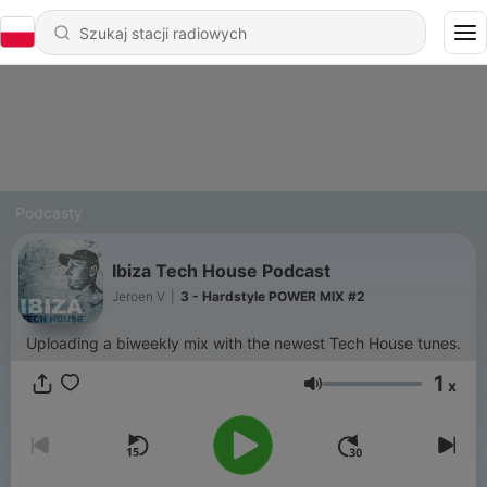
Podcasty
Ibiza Tech House Podcast
Jeroen V
|
3 - Hardstyle POWER MIX #2
Uploading a biweekly mix with the newest Tech House tunes.
1
x
Głośność