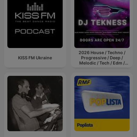
2026 House / Techno /
KISS FM Ukraine
Progressive / Deep /
Melodic / Tech / Edm /
Afro / ibiza DJ Mix / Set /
Podcast / Electronic
Dance Musi