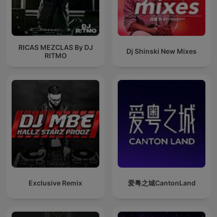
RICAS MEZCLAS By DJ
Dj Shinski New Mixes
RITMO
Exclusive Remix
爱粤之城CantonLand