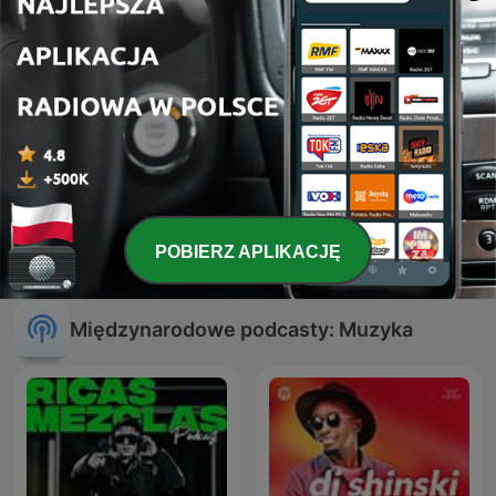
Drum & Bass Sessions
Techno Life
POBIERZ APLIKACJĘ
Międzynarodowe podcasty: Muzyka