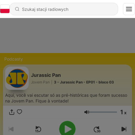
Podcasty
Jurassic Pan
Jovem Pan
|
3 - Jurassic Pan - EP01 - bloco 03
Aqui, você vai escutar só as pré-históricas que foram sucesso
na Jovem Pan. Fique à vontade!
1
x
Głośność