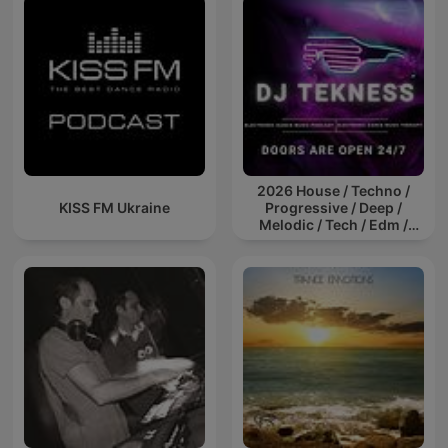
2026 House / Techno /
KISS FM Ukraine
Progressive / Deep /
Melodic / Tech / Edm /
Afro / ibiza DJ Mix / Set /
Podcast / Electronic
Dance Musi