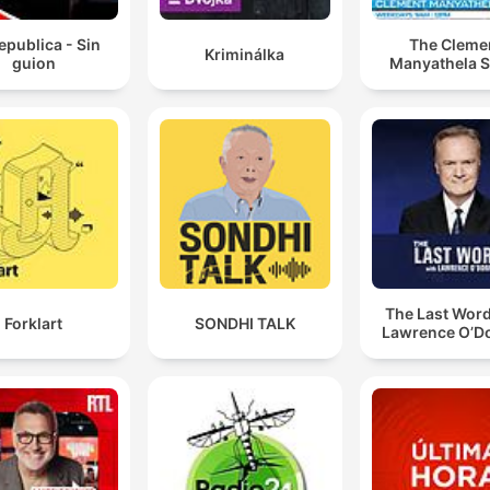
epublica - Sin
The Cleme
Kriminálka
guion
Manyathela 
The Last Word
Forklart
SONDHI TALK
Lawrence O’Do