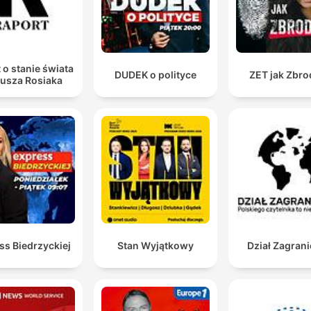
 o stanie świata
DUDEK o polityce
ZET jak Zbro
iusza Rosiaka
ss Biedrzyckiej
Stan Wyjątkowy
Dział Zagran