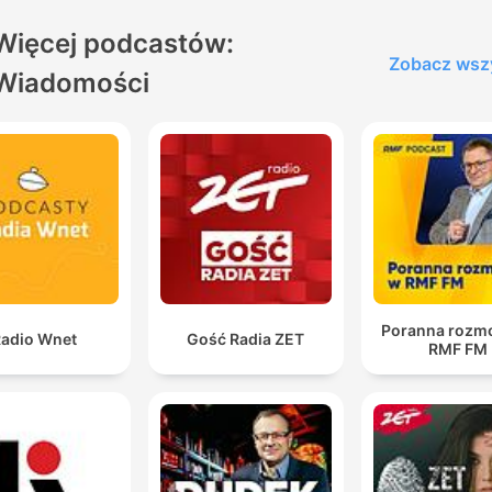
Więcej podcastów:
Zobacz wsz
Wiadomości
Poranna rozm
adio Wnet
Gość Radia ZET
RMF FM