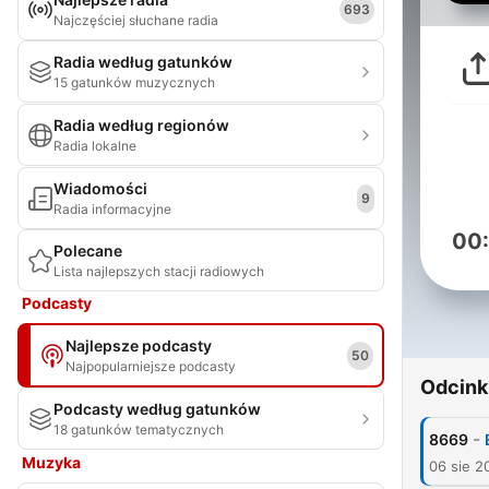
693
Najczęściej słuchane radia
Radia według gatunków
15 gatunków muzycznych
Radia według regionów
Radia lokalne
Wiadomości
9
Radia informacyjne
00
Polecane
Lista najlepszych stacji radiowych
Podcasty
Najlepsze podcasty
50
Najpopularniejsze podcasty
Odcink
Podcasty według gatunków
18 gatunków tematycznych
-
8669
Muzyka
06 sie 2