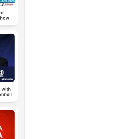
nt
Show
 with
nnell