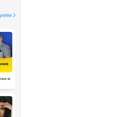
ystkie
owa w