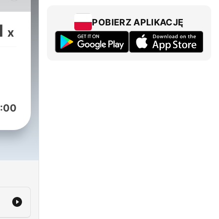
POBIERZ APLIKACJĘ
1
x
:00