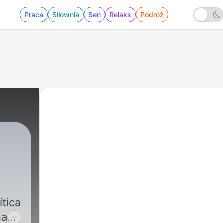
Praca
Siłownia
Sen
Relaks
Podróż
ítica
na