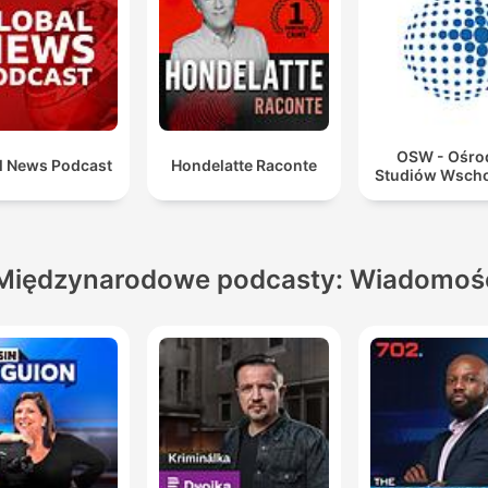
OSW - Ośro
l News Podcast
Hondelatte Raconte
Studiów Wsch
Międzynarodowe podcasty: Wiadomoś