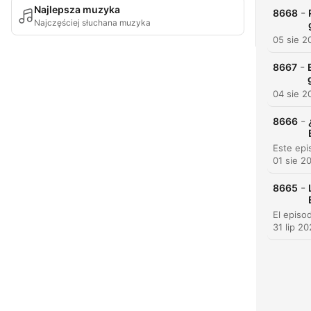
Najlepsza muzyka
-
8668
Najczęściej słuchana muzyka
05 sie 2
-
8667
04 sie 2
-
8666
01 sie 2
-
8665
31 lip 2