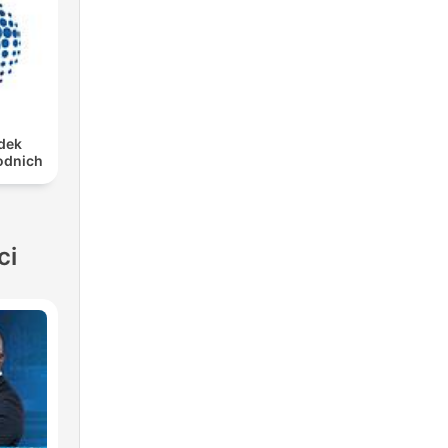
dek
odnich
ci