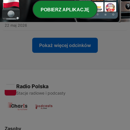
12 cze 2026
POBIERZ APLIKACJĘ
-
28
Czy Dave Bocks wiedział za dużo? Historie
Kryminalne
22 maj 2026
Pokaż więcej odcinków
Radio Polska
Stacje radiowe i podcasty
Zasoby