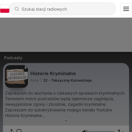
Podcasty
Historie Kryminalne
Anna
|
32 - Toksyczny Kaznodzieja
Zapraszam do słuchania o ciekawych sprawach kryminalnych.
Tematami moich podcastów będą tajemnicze zaginięcia,
niewyjaśnione zgony i zbrodnie, zagadki kryminalne.
Zapraszam do subskrybowania mojego kanału Youtube
Historie Kryminalne
http://www.youtube.com/c/HistorieKryminalne Zapraszam też
do odwiedzenia mojego bloga kryminalnego z opisem
1