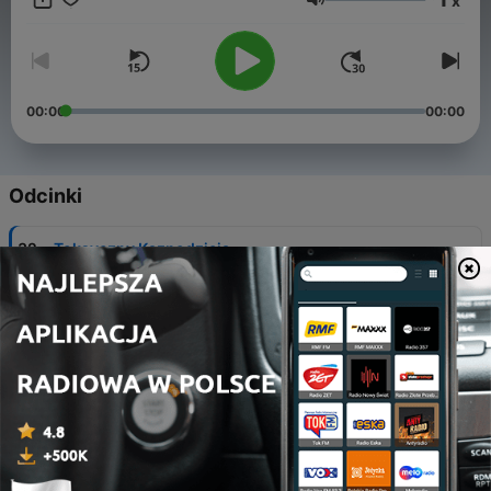
x
ciekawych spraw kryminalnych
Głośność
https://www.historiekryminalne.com.pl/ oraz moją stronę FB
https://www.facebook.com/historiekryminalne/ Można również
wspierać mnie na Patronite https://patronite.pl/historie-
kryminalne
00:00
00:00
Odcinki
-
32
Toksyczny Kaznodzieja
13 lip 2026
-
31
Zaginięcie w Luizjanie
28 cze 2026
-
30
Zaginięcie chłopca w Parku Narodowym Crater
Lake- co stało się z Sammym Boehlke?
19 cze 2026
-
29
Zagadkowa śmierć młodego policjanta