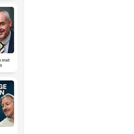
e met
b