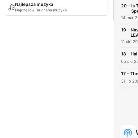
Najlepsza muzyka
-
20
Is 
Najczęściej słuchana muzyka
Sp
14 mar 
-
19
Nav
LE
11 sie 2
-
18
Hai
05 sie 2
-
17
The
31 lip 2