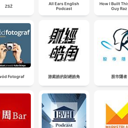
All Ears English
How I Built Thi
ZSŻ
Podcast
Guy Raz
ód Fotograf
游庭皓的財經皓角
股市隱者