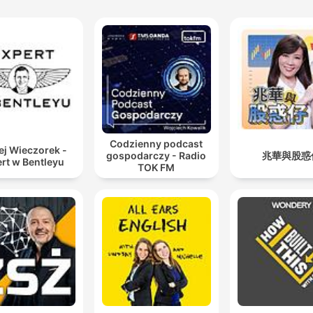
Be ready to simplify everyt
and achieve your hair, beau
and business goals.
Codzienny podcast
ej Wieczorek -
gospodarczy - Radio
兆華與股惑
rt w Bentleyu
TOK FM