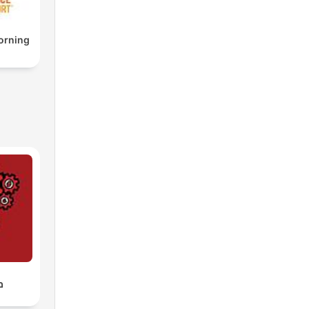
orning
מ