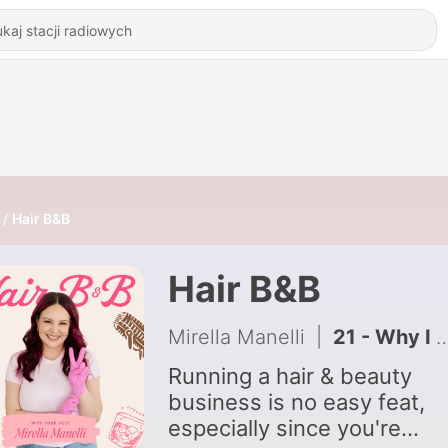
Hair B&B
Hair B&B
Mirella Manelli
|
21 - Why I Stepped Away From YouTube | Hairstylist Burnout & What’s Next
Running a hair & beauty
business is no easy feat,
especially since you're