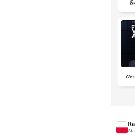
இச
C'es
Ra
Sta