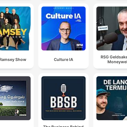
RSG Geldsak
 Ramsey Show
Culture IA
Moneywe
The Business Behind