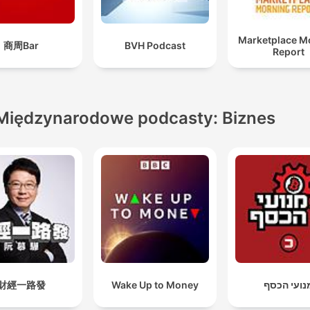
Marketplace M
商周Bar
BVH Podcast
Report
Międzynarodowe podcasty: Biznes
財經一路發
Wake Up to Money
נועי הכסף