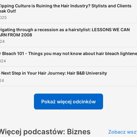
educator with over 20 year
Tipping Culture is Ruining the Hair Industry? Stylists and Clients
experience. So you can say
eak Out!
know a thing or two about 
2025
& business. I help hairstyli
igating through a recession as a hairstylist: LESSONS WE CAN
just like you simplify hair co
ARN FROM 2008
become confident in stylin
024
and help guide you in
r Bleach 101 - Things you may not know about hair bleach lighten
achieving your business go
024
I'm sharing all my hair & be
 Next Step in Your Hair Journey: Hair B&B University
business hacks like how to
024
become a successful
hairstylist, social media tip
Pokaż więcej odcinków
and marketing strategies, 
guide you through the path
building a successful
business!
Więcej podcastów: Biznes
Zobacz wsz