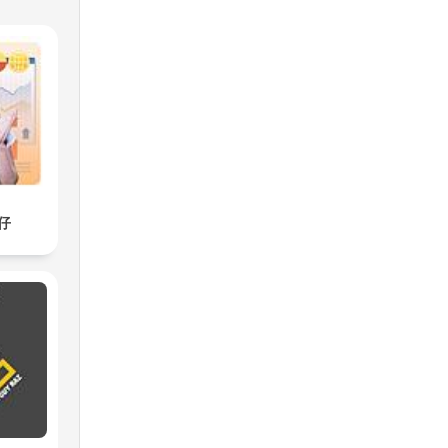
hing
ty,
仔