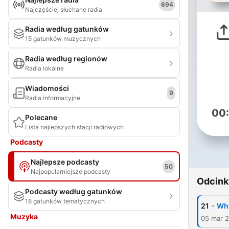
694
Najczęściej słuchane radia
Radia według gatunków
15 gatunków muzycznych
Radia według regionów
Radia lokalne
Wiadomości
9
Radia informacyjne
00
Polecane
Lista najlepszych stacji radiowych
Podcasty
Najlepsze podcasty
50
Najpopularniejsze podcasty
Odcink
Podcasty według gatunków
18 gatunków tematycznych
-
21
Why
Muzyka
05 mar 