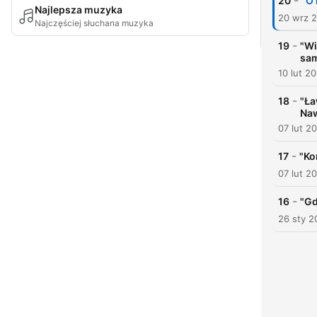
-
20
"O 
Najlepsza muzyka
20 wrz 
Najczęściej słuchana muzyka
-
19
"Wi
sam
10 lut 2
-
18
"Ła
Na
07 lut 2
-
17
"Ko
07 lut 2
-
16
"Gd
26 sty 2