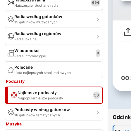
694
Najczęściej słuchane radia
Radia według gatunków
15 gatunków muzycznych
Radia według regionów
Radia lokalne
Wiadomości
9
Radia informacyjne
Polecane
Lista najlepszych stacji radiowych
00
Podcasty
Najlepsze podcasty
50
Najpopularniejsze podcasty
Podcasty według gatunków
18 gatunków tematycznych
Odcink
Muzyka