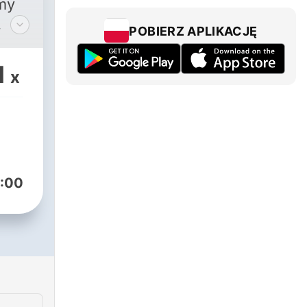
śmy
POBIERZ APLIKACJĘ
i,
1
x
nie
ny
 by
om
:00
 dla
kawe
iśmy
9 by