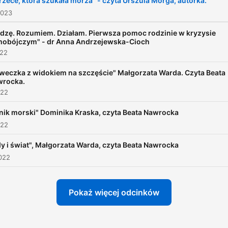
rzece, która szukała morza" - czyta Urszula Morga, autorka.
2023
dzę. Rozumiem. Działam. Pierwsza pomoc rodzinie w kryzysie
obójczym" - dr Anna Andrzejewska-Cioch
022
weczka z widokiem na szczęście" Małgorzata Warda. Czyta Beata
wrocka.
022
nik morski" Dominika Kraska, czyta Beata Nawrocka
022
y i świat", Małgorzata Warda, czyta Beata Nawrocka
022
Pokaż więcej odcinków