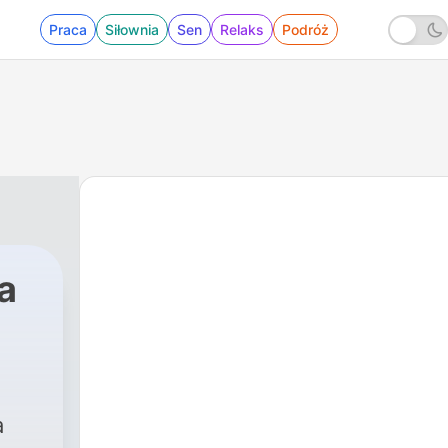
Praca
Siłownia
Sen
Relaks
Podróż
a
20 - "O rzece, która szukała morza" - czyta Ur
a