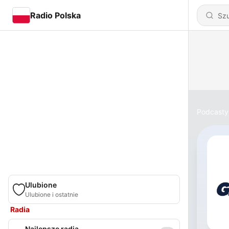
Radio Polska
Podcasty
Ulubione
Ulubione i ostatnie
Radia
Najlepsze radia