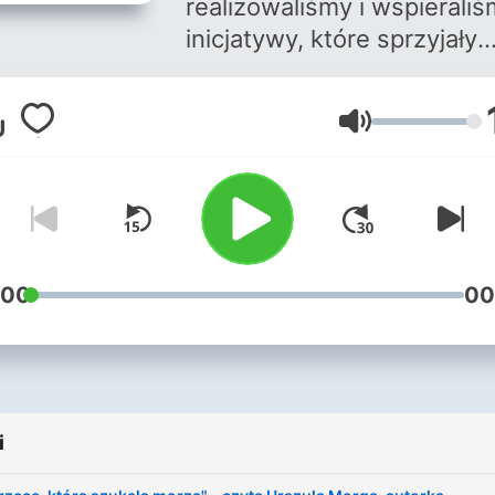
realizowaliśmy i wspierali
inicjatywy, które sprzyjały
dobremu funkcjonowaniu
rodziny w zakresie edukacj
Głośność
kultury, sportu, pomocy
społecznej, zdrowia i wielu
innych dziedzinach. Wspól
prowadziliśmy zintegrowa
program Gdynia Rodzinna,
rozwijać przyjazne rodzin
:00
00
środowisko miejskie. Podcast
zawiera audiobooki książek
dzieci a także ważne i cie
rozmowy, które prowadzil
i
podczas pandemii COVID1
wspierać mieszkańców.