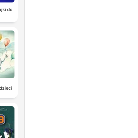
jki do
dzieci