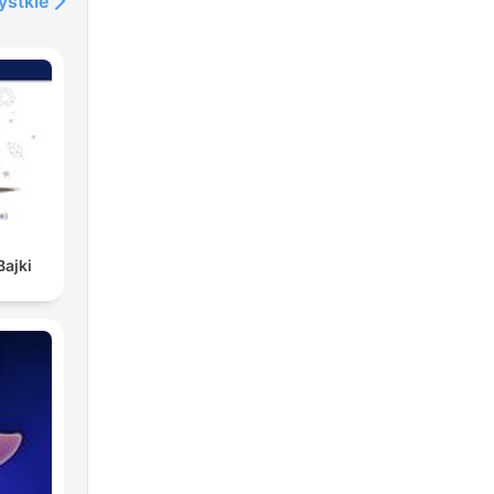
ystkie
Bajki