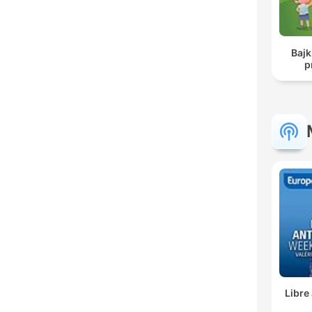
Baj
p
Libre