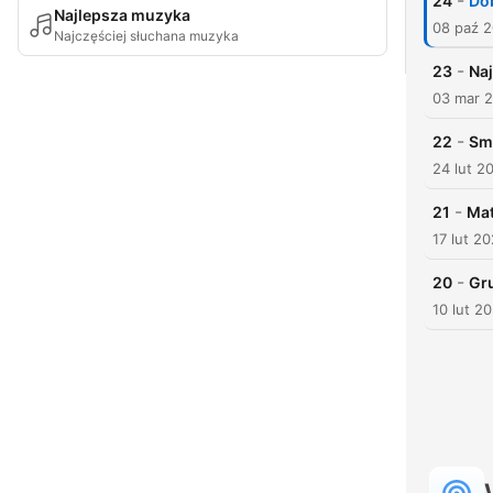
-
24
Dob
Najlepsza muzyka
08 paź 
Najczęściej słuchana muzyka
-
23
Naj
03 mar 
-
22
Smo
24 lut 2
-
21
Mat
17 lut 2
-
20
Gr
10 lut 2