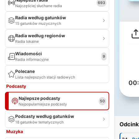
693
Najczęściej słuchane radia
Radia według gatunków
15 gatunków muzycznych
Radia według regionów
Radia lokalne
Wiadomości
9
Radia informacyjne
Polecane
Lista najlepszych stacji radiowych
00
Podcasty
Najlepsze podcasty
50
Najpopularniejsze podcasty
Podcasty według gatunków
18 gatunków tematycznych
Odcink
Muzyka