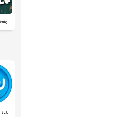
kołę
s BLU