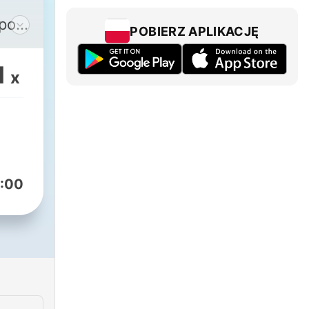
 pod
POBIERZ APLIKACJĘ
e
1
x
h,
 i
co
 Do
:00
ego
edzy