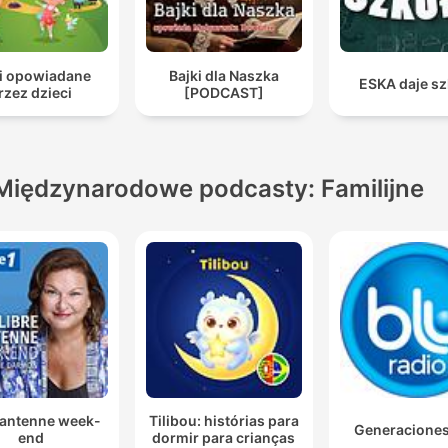
ki opowiadane
Bajki dla Naszka
ESKA daje sz
rzez dzieci
[PODCAST]
Międzynarodowe podcasty: Familijne
 antenne week-
Tilibou: histórias para
Generacione
end
dormir para crianças