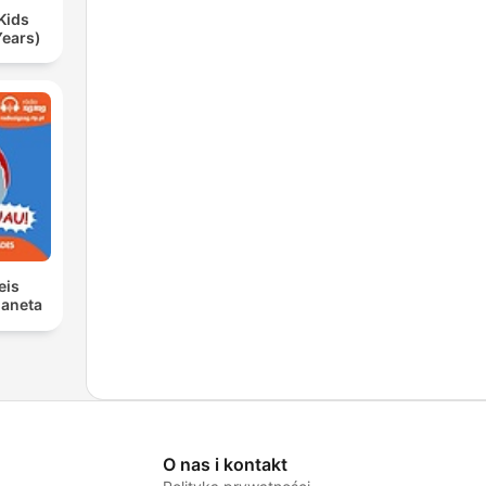
Kids
Years)
eis
laneta
O nas i kontakt