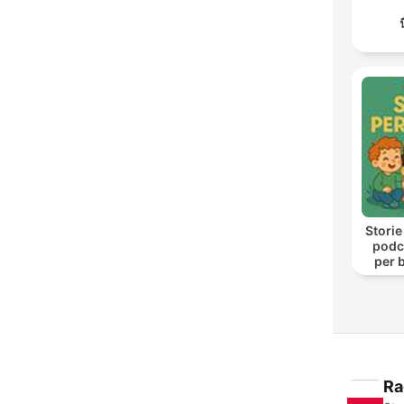
Storie
podca
per b
Ra