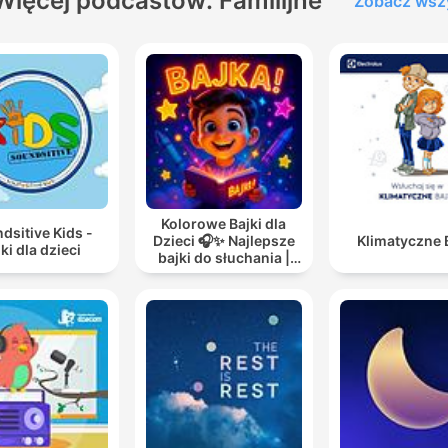
Więcej podcastów: Familijne
Zobacz wsz
Kolorowe Bajki dla
dsitive Kids -
Dzieci 🎧✨ Najlepsze
Klimatyczne 
ki dla dzieci
bajki do słuchania |
Audiobooki dla dzieci
✨