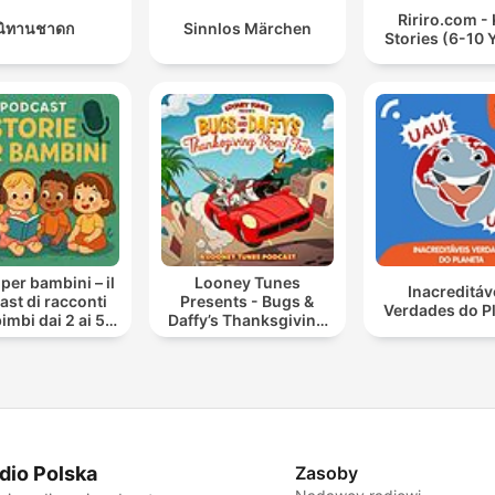
Ririro.com - 
นิทานชาดก
Sinnlos Märchen
Stories (6-10 
 per bambini – il
Looney Tunes
Inacreditáv
st di racconti
Presents - Bugs &
Verdades do P
imbi dai 2 ai 5
Daffy’s Thanksgiving
anni
Road Trip
dio Polska
Zasoby