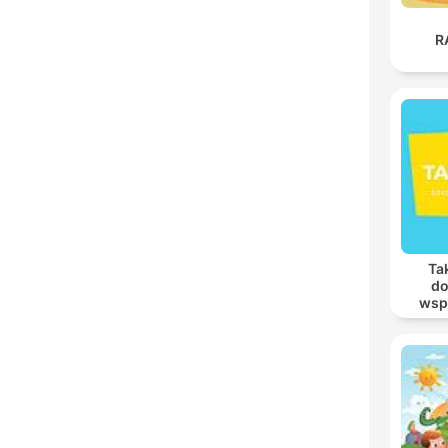
R
Tak
do
wsp