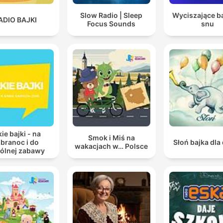
Slow Radio | Sleep
Wyciszające ba
ADIO BAJKI
Focus Sounds
snu
ie bajki - na
Smok i Miś na
branoc i do
Słoń bajka dla 
wakacjach w… Polsce
ólnej zabawy