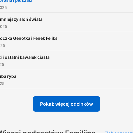
rosia i pluszaki
o emocjach.
2025
mniejszy słoń świata
2025
czka Genotka i Fenek Feliks
025
i i ostatni kawałek ciasta
025
uba ryba
025
Pokaż więcej odcinków