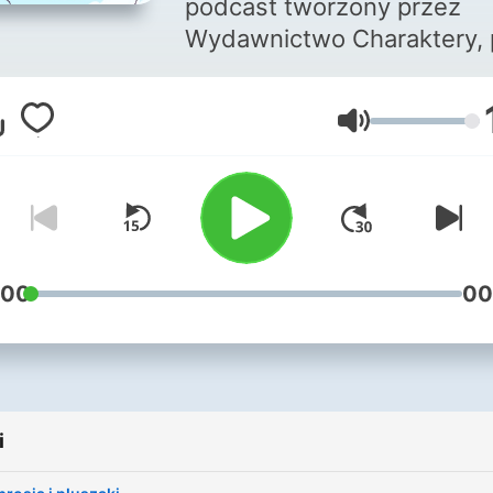
podcast tworzony przez
Wydawnictwo Charaktery,
patronatem czasopism Mał
Charaktery i Mindful Kids.
Głośność
Publikujemy nagrania
ciekawych bajek
opowiadających o emocjac
wątpliwościach, sytuacjach
problemach, z którymi na 
dzień spotykają się dzieci.
:00
00
każdej bajki dodajemy też
karty pracy do samodzieln
wydruku i wypełnienia w
domu, by dać rodzicom
i
możliwość dalszej pracy z
dzieckiem i pogłębiania wi