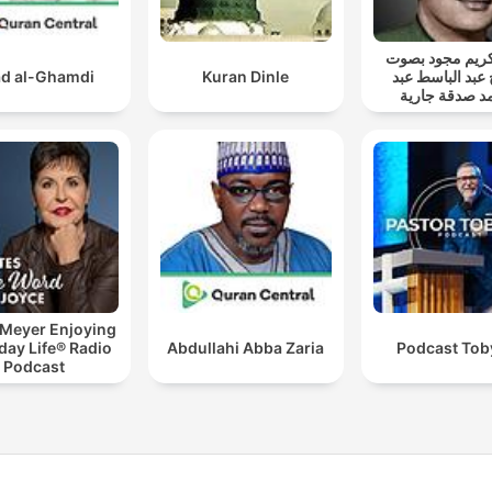
ريم مجود بصوت
d al-Ghamdi
Kuran Dinle
 عبد الباسط عبد
د صدقة جارية
 Meyer Enjoying
day Life® Radio
Abdullahi Abba Zaria
Podcast Toby
Podcast