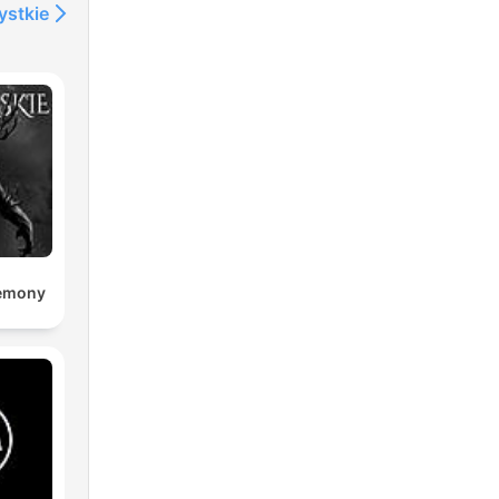
ystkie
Demony