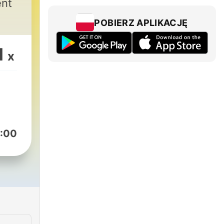
ent
POBIERZ APLIKACJĘ
1
x
:00