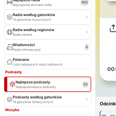
693
Najczęściej słuchane radia
Radia według gatunków
15 gatunków muzycznych
Radia według regionów
Radia lokalne
Wiadomości
9
Radia informacyjne
Polecane
Lista najlepszych stacji radiowych
00
Podcasty
Najlepsze podcasty
50
Najpopularniejsze podcasty
Podcasty według gatunków
18 gatunków tematycznych
Odcink
Muzyka