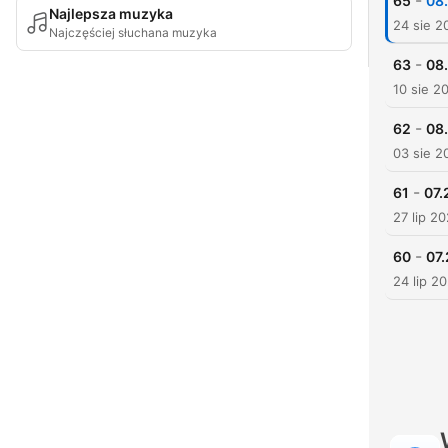
-
65
08
Najlepsza muzyka
24 sie 2
Najczęściej słuchana muzyka
-
63
08
10 sie 2
-
62
08.
03 sie 2
-
61
07.
27 lip 2
-
60
07
24 lip 2