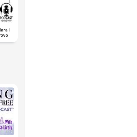
iara i
stwo