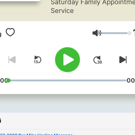
Saturday Family Appointm
Service
Głośność
:00
00
i