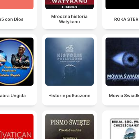
Mroczna historia
65 con Dios
ROKA STE
Watykanu
labra Ungida
Historie potłuczone
Mowia Swiad