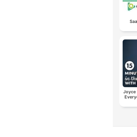
Saa
Joyce
Every