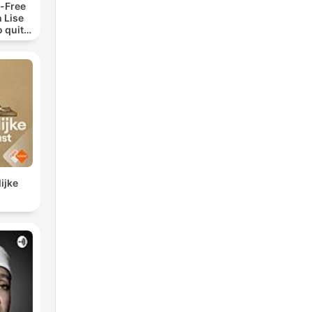
-Free
 Lise
o quit
ohol
ijke