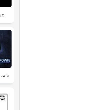
REO
kowie