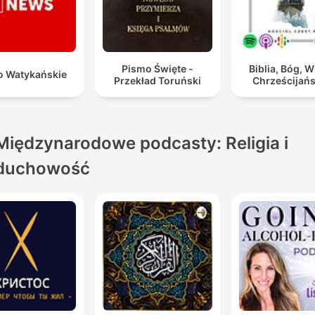
Pismo Święte -
Biblia, Bóg, W
o Watykańskie
Przekład Toruński
Chrześcijań
Międzynarodowe podcasty: Religia i
duchowość