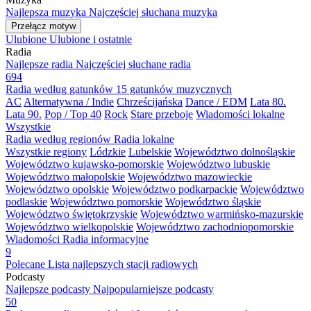
Najlepsza muzyka
Najczęściej słuchana muzyka
Przełącz motyw
Ulubione
Ulubione i ostatnie
Radia
Najlepsze radia
Najczęściej słuchane radia
694
Radia według gatunków
15 gatunków muzycznych
AC
Alternatywna / Indie
Chrześcijańska
Dance / EDM
Lata 80.
Lata 90.
Pop / Top 40
Rock
Stare przeboje
Wiadomości lokalne
Wszystkie
Radia według regionów
Radia lokalne
Wszystkie regiony
Lódzkie
Lubelskie
Województwo dolnośląskie
Województwo kujawsko-pomorskie
Województwo lubuskie
Województwo małopolskie
Województwo mazowieckie
Województwo opolskie
Województwo podkarpackie
Województwo
podlaskie
Województwo pomorskie
Województwo śląskie
Województwo świętokrzyskie
Województwo warmińsko-mazurskie
Województwo wielkopolskie
Województwo zachodniopomorskie
Wiadomości
Radia informacyjne
9
Polecane
Lista najlepszych stacji radiowych
Podcasty
Najlepsze podcasty
Najpopularniejsze podcasty
50