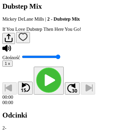
Dubstep Mix
Mickey DeLane Mills
|
2 - Dubstep Mix
If You Love Dubstep Then Here You Go!
Głośność
1
x
00:00
00:00
Odcinki
2
-