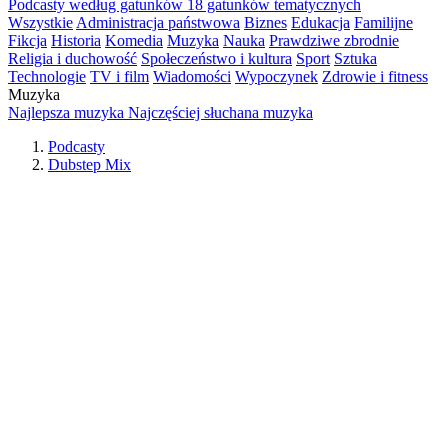
Podcasty według gatunków
18 gatunków tematycznych
Wszystkie
Administracja państwowa
Biznes
Edukacja
Familijne
Fikcja
Historia
Komedia
Muzyka
Nauka
Prawdziwe zbrodnie
Religia i duchowość
Społeczeństwo i kultura
Sport
Sztuka
Technologie
TV i film
Wiadomości
Wypoczynek
Zdrowie i fitness
Muzyka
Najlepsza muzyka
Najczęściej słuchana muzyka
Podcasty
Dubstep Mix