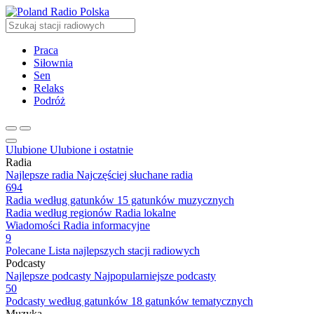
Radio Polska
Praca
Siłownia
Sen
Relaks
Podróż
Ulubione
Ulubione i ostatnie
Radia
Najlepsze radia
Najczęściej słuchane radia
694
Radia według gatunków
15 gatunków muzycznych
Radia według regionów
Radia lokalne
Wiadomości
Radia informacyjne
9
Polecane
Lista najlepszych stacji radiowych
Podcasty
Najlepsze podcasty
Najpopularniejsze podcasty
50
Podcasty według gatunków
18 gatunków tematycznych
Muzyka