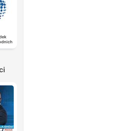
dek
odnich
ci