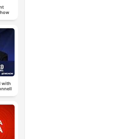
nt
Show
 with
nnell