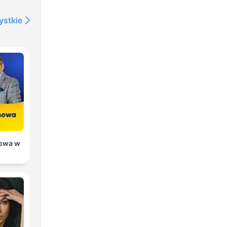
ystkie
owa w