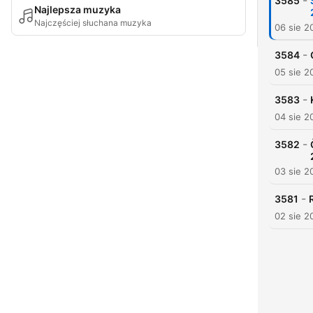
-
3585
Najlepsza muzyka
Najczęściej słuchana muzyka
06 sie 2
-
3584
05 sie 2
-
3583
04 sie 2
-
3582
03 sie 2
-
3581
02 sie 2