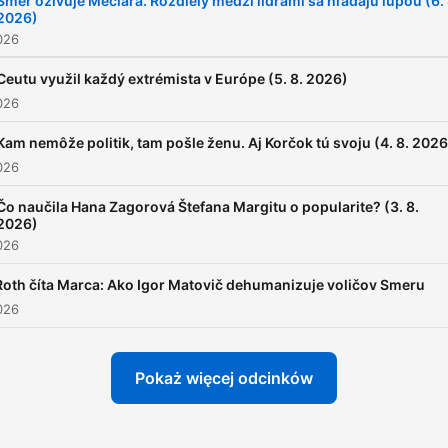
Smer oživuje Mečiara. Rozdiely medzi lídrami sa hľadajú lupou (6. 
2026)
026
Ceutu využil každý extrémista v Európe (5. 8. 2026)
026
Kam nemôže politik, tam pošle ženu. Aj Korčok tú svoju (4. 8. 2026
026
Čo naučila Hana Zagorová Štefana Margitu o popularite? (3. 8.
2026)
026
Roth číta Marca: Ako Igor Matovič dehumanizuje voličov Smeru
026
Pokaż więcej odcinków