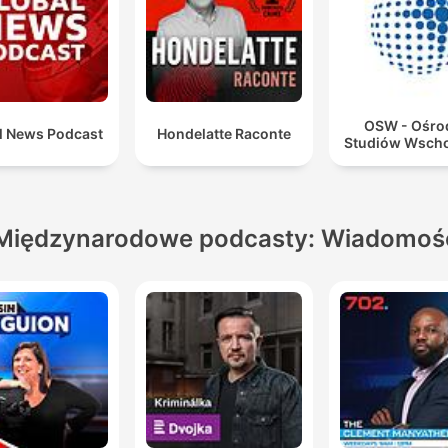
OSW - Ośro
l News Podcast
Hondelatte Raconte
Studiów Wsch
Międzynarodowe podcasty: Wiadomoś