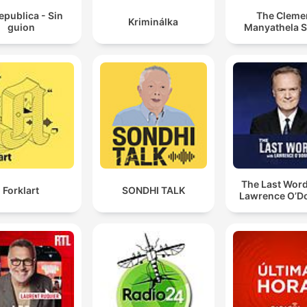
epublica - Sin
The Cleme
Kriminálka
guion
Manyathela 
The Last Word
Forklart
SONDHI TALK
Lawrence O’Do