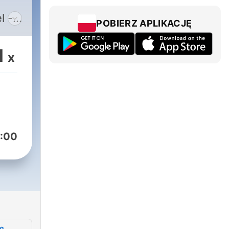
l -
POBIERZ APLIKACJĘ
1
x
:00