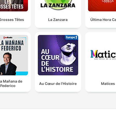
Grosses Têtes
La Zanzara
Última Hora C
la Mañana de
Au Cœur de l'Histoire
Matices
Federico