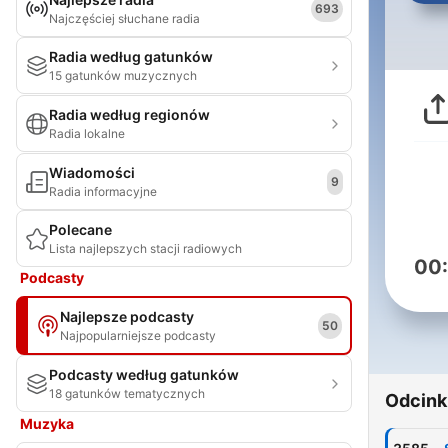
693
Najczęściej słuchane radia
Radia według gatunków
15 gatunków muzycznych
Radia według regionów
Radia lokalne
Wiadomości
9
Radia informacyjne
Polecane
Lista najlepszych stacji radiowych
00
Podcasty
Najlepsze podcasty
50
Najpopularniejsze podcasty
Podcasty według gatunków
18 gatunków tematycznych
Odcink
Muzyka