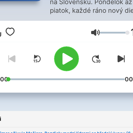
na Slovensku. Pondelok až
piatok, každé ráno nový die
rozhovory s reportérmi,
komentátormi a hosťami
Głośność
denníka SME. V sobotu
komentujeme politické a
celospoločenské dianie
predchádzajúceho týždňa.
:00
00
i