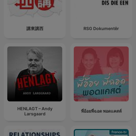
講東講西
RSG Dokumentêr
HENLAGT – Andy
พี่อ้อยพี่ฉอด พอดแคสต์
Larsgaard