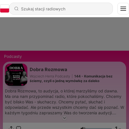
Podcasty
Dobra Rozmowa
Wojciech Herra Podcasty
|
144 - Komunikacja bez
ściemy, czyli o jedną wymówkę za daleko
Dobra Rozmowa, to audycja, o której marzyliśmy od dawna.
Ma ona nam przypominać radio, które pokochaliśmy. Chcemy
być blisko Was - słuchaczy. Chcemy pytać, słuchać i
odpowiadać. Ale przede wszystkim chcemy dać się poznać. W
każdym tygodniu zapraszamy Was do tworzenia audycji.
Wysyłajcie nas wiadomości głosowe, komentarze,
przemyślenia. My to zbieramy i komentujemy i rozmawiamy
1