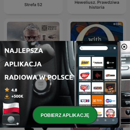
Heweliusz. Prawdziwa
Strefa 52
historia
Czarnobyl. Prawdziwa
Q with Tom Power
historia
POBIERZ APLIKACJĘ