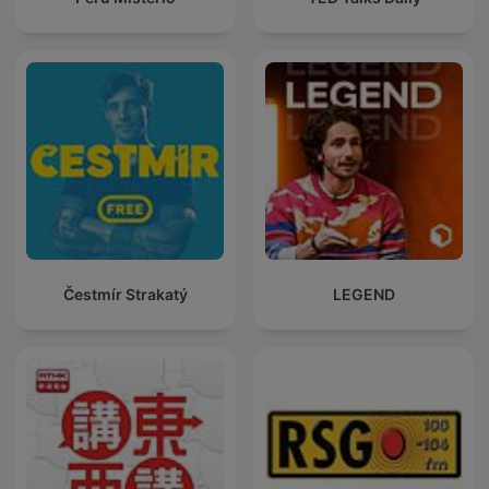
Čestmír Strakatý
LEGEND