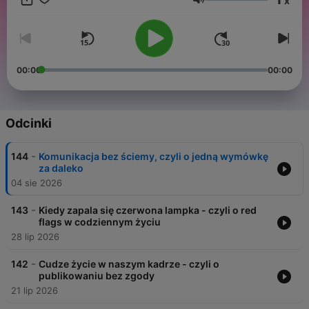
x
przy Was i dla Was. Tak powstaje dobra rozmowa.
Głośność
00:00
00:00
Odcinki
-
144
Komunikacja bez ściemy, czyli o jedną wymówkę
za daleko
04 sie 2026
-
143
Kiedy zapala się czerwona lampka - czyli o red
flags w codziennym życiu
28 lip 2026
-
142
Cudze życie w naszym kadrze - czyli o
publikowaniu bez zgody
21 lip 2026