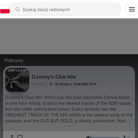
Podcasty
DJonny's Club Mix
DJonny
|
4 - DJonny's Club Mix 014
DJonny's Club Mix offers you the best Electronic Dance Music
in one hour mixes. Expect the newest tracks of the EDM scene,
but also older anticipated tunes. Every episode has the
FRESHEST TRACK OF THE MIX which is the newest song of the
episode, and the OLD BUT GOLD, a classic production, that will
still make you wanna dance.
1