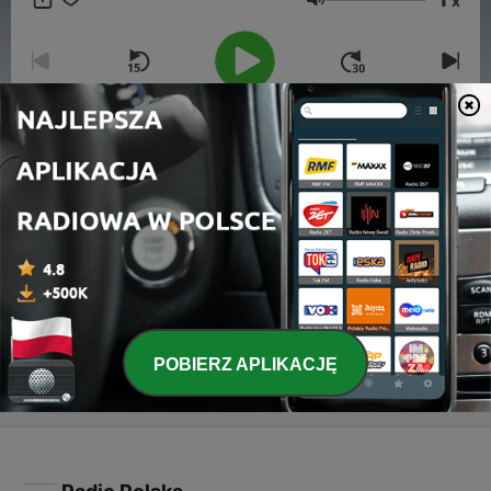
x
Głośność
00:00
00:00
Odcinki
-
4
DJonny's Club Mix 014
02 maj 2016
-
3
DJonny's Club Mix 013
24 kwi 2016
POBIERZ APLIKACJĘ