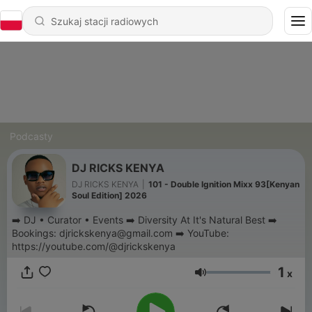
Podcasty
DJ RICKS KENYA
DJ RICKS KENYA
|
101 - Double Ignition Mixx 93[Kenyan
Soul Edition] 2026
➡️ DJ • Curator • Events ➡️ Diversity At It's Natural Best ➡️
Bookings: djrickskenya@gmail.com ➡️ YouTube:
https://youtube.com/@djrickskenya
1
x
Głośność