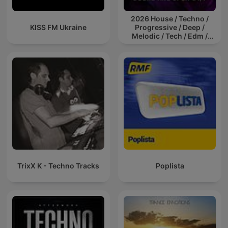
2026 House / Techno /
KISS FM Ukraine
Progressive / Deep /
Melodic / Tech / Edm /
Afro / ibiza DJ Mix / Set /
Podcast / Electronic
Dance Musi
TrixX K - Techno Tracks
Poplista