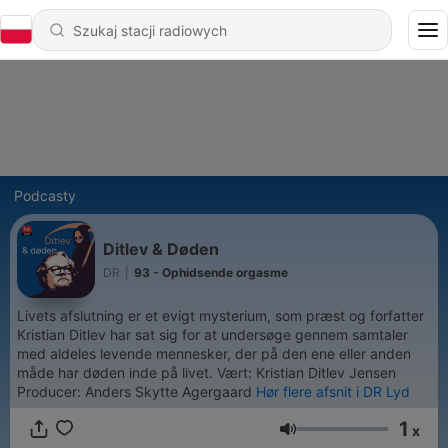
Podcasty
Ditlev & Døden
DR
|
93 - Ophidsende orgasme
Livets afslutning er et evigt mysterium, som præst og forfatter
Kristian Ditlev har sat sig for at undersøge gennem samtaler
med aldeles levende mennesker, der på den ene eller anden
måde har døden inde på livet. Vært: Kristian Ditlev Jensen
Producer: Anders Skytte Agergaard
Hør flere afsnit i DR Lyd
1
x
Głośność