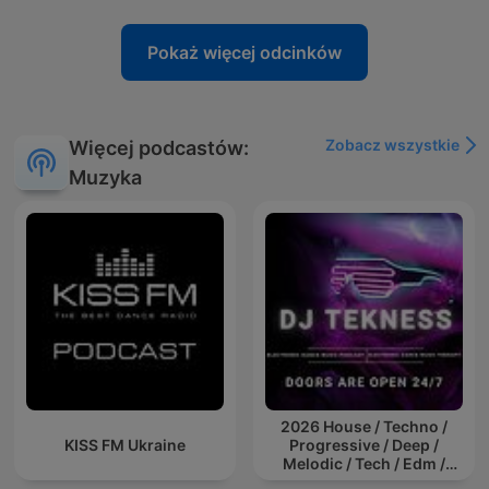
Pokaż więcej odcinków
Zobacz wszystkie
Więcej podcastów:
Muzyka
2026 House / Techno /
KISS FM Ukraine
Progressive / Deep /
Melodic / Tech / Edm /
Afro / ibiza DJ Mix / Set /