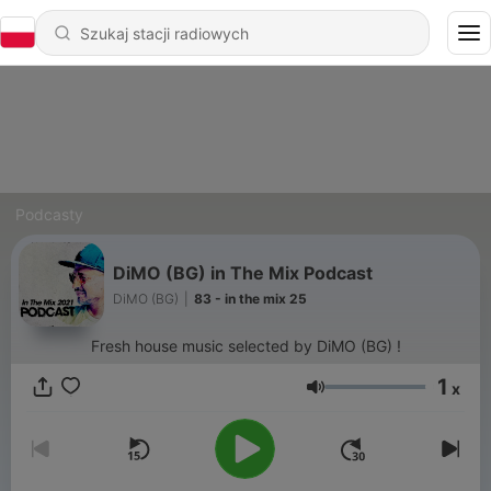
Podcasty
DiMO (BG) in The Mix Podcast
DiMO (BG)
|
83 - in the mix 25
Fresh house music selected by DiMO (BG) !
1
x
Głośność