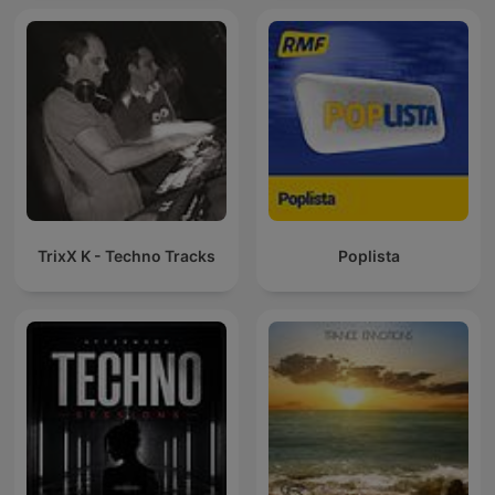
Podcast / Electronic
Dance Musi
TrixX K - Techno Tracks
Poplista