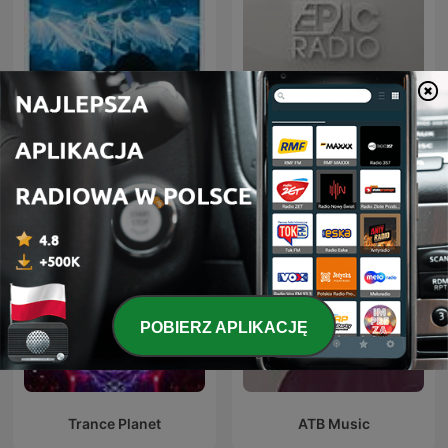
FG MIX
ERIC PRYDZ – EPIC RADIO
POBIERZ APLIKACJĘ
Trance Planet
ATB Music