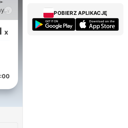
 ➛
mysior
POBIERZ APLIKACJĘ
1
x
3
sior
:00