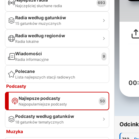
693
Najczęściej słuchane radia
Radia według gatunków
15 gatunków muzycznych
Radia według regionów
Radia lokalne
Wiadomości
9
Radia informacyjne
Polecane
Lista najlepszych stacji radiowych
00
Podcasty
Najlepsze podcasty
50
Najpopularniejsze podcasty
Podcasty według gatunków
18 gatunków tematycznych
Odcink
Muzyka