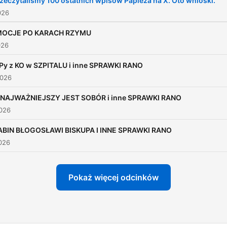
zeczytaliśmy 100 ostatnich wpisów Papieża na X. Oto wnioski.
026
OCJE PO KARACH RZYMU
026
Py z KO w SZPITALU i inne SPRAWKI RANO
2026
 NAJWAŻNIEJSZY JEST SOBÓR i inne SPRAWKI RANO
2026
ABIN BŁOGOSŁAWI BISKUPA I INNE SPRAWKI RANO
026
Pokaż więcej odcinków