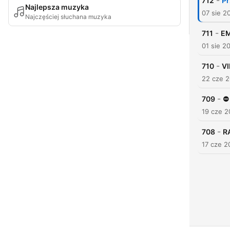
-
712
Pr
Najlepsza muzyka
07 sie 2
Najczęściej słuchana muzyka
-
711
EM
01 sie 2
-
710
VI
22 cze 
-
709
⛔
19 cze 
-
708
R
17 cze 2