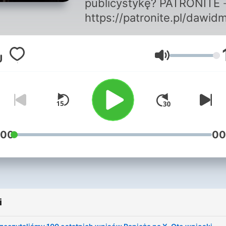
publicystykę? PATRONITE
https://patronite.pl/dawid
Na konto ➛ 48 1020 1853
0000 9002 0400 3935 [Z
Głośność
Zagranicy: PL48 1020 185
0000 9002 0400 3935,
BIC/SWIFT: BPKOPLPW)]
PayPal ➛
https://paypal.me/dawidmy
:00
00
i