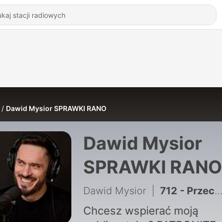
Dawid Mysior SPRAWKI RANO
Dawid Mysior
SPRAWKI RANO
Dawid Mysior
|
712 - Przeczytaliśmy 100 ostatnich wpisów Papieża na X. Oto wnioski.
Chcesz wspierać moją