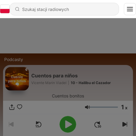
Podcasty
Cuentos para niños
Vicente Marin Viadel
|
10 - Hailibu el Cazador
Cuentos bonitos
1
x
Głośność