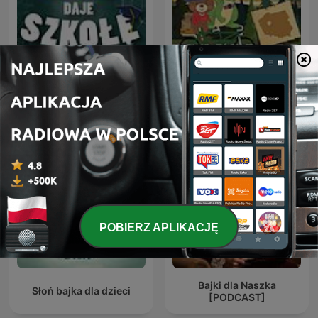
Smok i Miś na wakacjach
ESKA daje szkołę
w… Polsce
POBIERZ APLIKACJĘ
Bajki dla Naszka
Słoń bajka dla dzieci
[PODCAST]