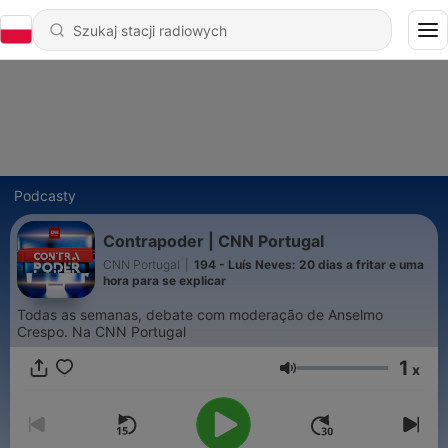
Podcasty
Contrapoder | CNN Portugal
CNN Portugal
|
194 - Luís Neves: 20 dias a fritar e uma
hora para se explicar
Todas as semanas, debate com moderação de Anselmo
Crespo. Na CNN Portugal
1
x
Głośność