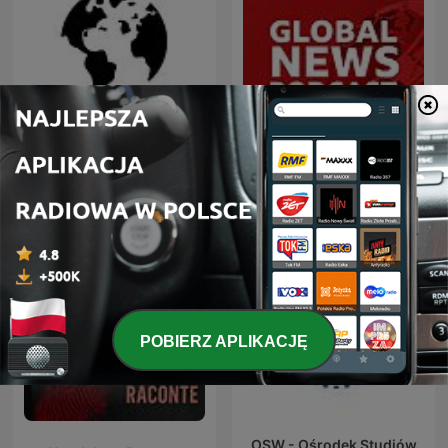
Dział Zagraniczny
Global News Podcast
POBIERZ APLIKACJĘ
OSW - Ośrodek Studiów