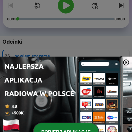
00:00
00:00
Odcinki
-
26
powiem szczerze
01 maj 2024
-
25
urzędy, których nie ma
24 kwi 2024
-
24
do delegalizacji
17 kwi 2024
-
23
wymądrzamy się
10 kwi 2024
-
22
ten cały romantyzm