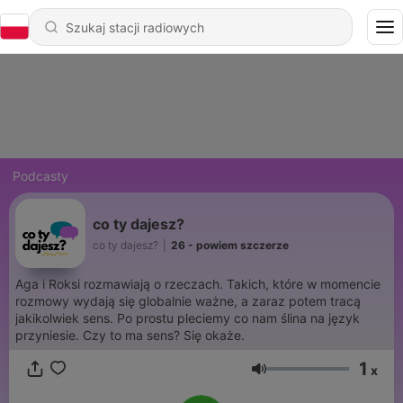
Podcasty
co ty dajesz?
co ty dajesz?
|
26 - powiem szczerze
Aga i Roksi rozmawiają o rzeczach. Takich, które w momencie
rozmowy wydają się globalnie ważne, a zaraz potem tracą
jakikolwiek sens. Po prostu pleciemy co nam ślina na język
przyniesie. Czy to ma sens? Się okaże.
1
x
Głośność