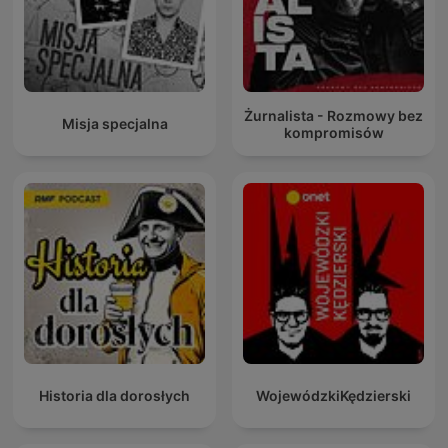
Żurnalista - Rozmowy bez
Misja specjalna
kompromisów
Historia dla dorosłych
WojewódzkiKędzierski