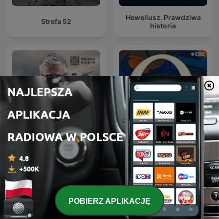
Heweliusz. Prawdziwa
Strefa 52
historia
Czarnobyl. Prawdziwa
Q with Tom Power
historia
POBIERZ APLIKACJĘ