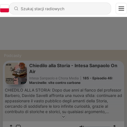
Podcasty
Chiedilo alla Storia - Intesa Sanpaolo On
Air
Intesa Sanpaolo e Chora Media
|
185 - Episodio 46:
Marcinelle: vite contro carbone
CHIEDILO ALLA STORIA: Dopo due anni al fianco del professor
Barbero, Davide Savelli affronta una nuova sfida: continuare ad
appassionare il vasto pubblico degli amanti della Storia,
cercando di soddisfare le loro infinite curiosità, grazie al
contributo di storiche e storici, su qualsiasi argomento,
personaggio e periodo. Ascoltate Chiedilo alla Storia! CHIEDILO
A BARBERO: Un nuovo imperdibile appuntamento settimanale,