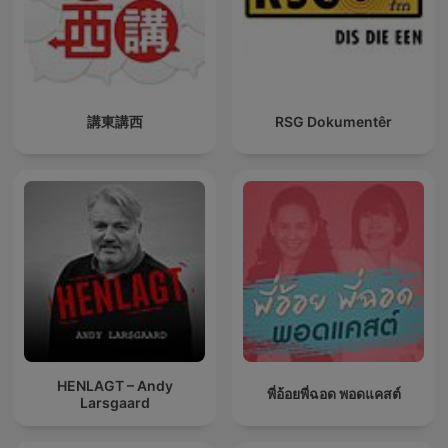
講東講西
RSG Dokumentêr
HENLAGT – Andy
พี่อ้อยพี่ฉอด พอดแคสต์
Larsgaard