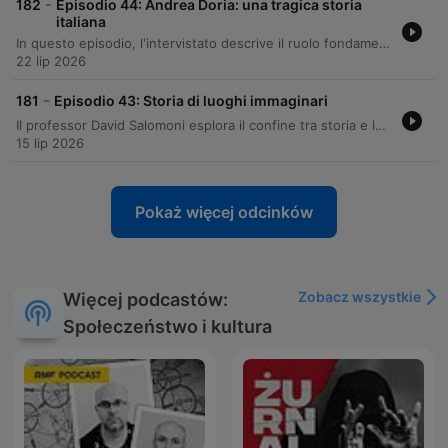
-
182
Episodio 44: Andrea Doria: una tragica storia
italiana
In questo episodio, l'intervistato descrive il ruolo fondamentale dell'Italia nella navigazione transatlantica e la sua eccellenza nella cantieristica navale, con particolare riferimento a navi iconiche come il Conte Verde e l'Andrea Doria, simboli del design italiano nel mondo. Il racconto analizza inoltre le conseguenze legali e diplomatiche dello scontro tra l'Andrea Doria e lo Stockholm, rivelando un accordo segreto tra armatori per evitare un processo pubblico. L'episodio prosegue esplorando il lutto nazionale causato dal naufragio e la successiva rinascita della cantieristica italiana con il Leonardo da Vinci. Infine, viene analizzato il declino dei grandi transatlantici, destinati a scomparire con l'avvento dell'era dei jet e del trasporto aereo.
22 lip 2026
-
181
Episodio 43: Storia di luoghi immaginari
Il professor David Salomoni esplora il confine tra storia e leggenda attraverso l'analisi di luoghi immaginari che hanno influenzato la geografia reale, come l'errore della California come isola e il mito del Prete Gianni. L'episodio approfondisce inoltre il mistero di Atlantide, le sue possibili connessioni con la civiltà nuragica in Sardegna e il suo ruolo come allegoria delle società ideali nel Rinascimento. L'analisi prosegue tracciando la leggenda di Eldorado, esaminando le spedizioni degli esploratori europei tra il XVI e il XVII secolo alla ricerca della leggendaria città d'oro.
15 lip 2026
Pokaż więcej odcinków
Zobacz wszystkie
Więcej podcastów:
Społeczeństwo i kultura