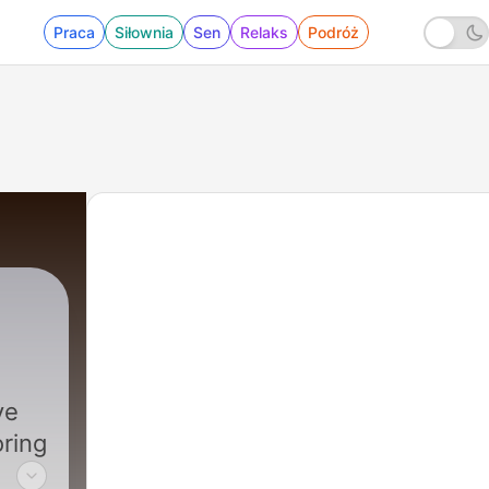
Praca
Siłownia
Sen
Relaks
Podróż
ve
ring