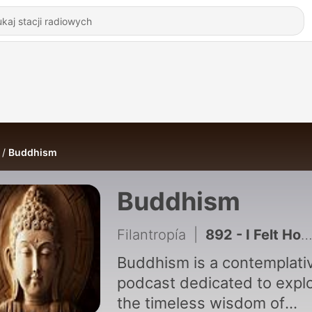
Buddhism
Buddhism
Filantropía
|
892 - I Felt Hopeless Until I Tried This One Simple Mindfulness Trick
Buddhism is a contemplati
podcast dedicated to explo
the timeless wisdom of