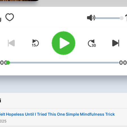
Buddhist philosophy and it
practical application in mo
life.
Głośność
Designed for both beginne
and seasoned practitioners
this podcast offers a calm
reflective space to unders
:00
00
the core teachings of
Buddhism and how they c
be integrated into everyda
experiences.
i
Become a supporter of thi
 Felt Hopeless Until I Tried This One Simple Mindfulness Trick
podcast:
2025