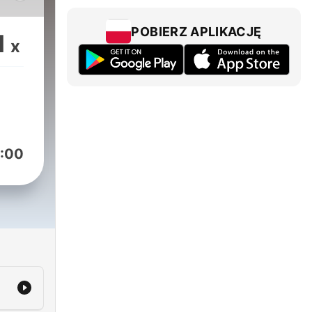
s
dern
POBIERZ APLIKACJĘ
1
x
rs
,
 and
tand
:00
an
y
s