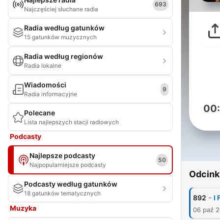
693
Najczęściej słuchane radia
Radia według gatunków
15 gatunków muzycznych
Radia według regionów
Radia lokalne
Wiadomości
9
Radia informacyjne
00
Polecane
Lista najlepszych stacji radiowych
Podcasty
Najlepsze podcasty
50
Najpopularniejsze podcasty
Odcink
Podcasty według gatunków
18 gatunków tematycznych
-
892
I
Muzyka
06 paź 