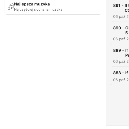
Najlepsza muzyka
-
891
If
Najczęściej słuchana muzyka
CO
06 paź 
-
890
O
5 
06 paź 
-
889
I
P
06 paź 
-
888
I
06 paź 