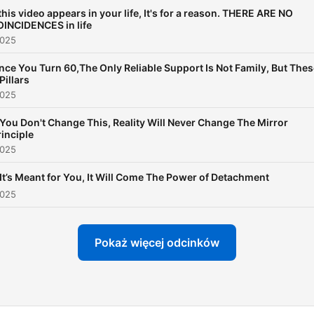
https://www.spreaker.com
 this video appears in your life, It's for a reason. THERE ARE NO
-6483088/support
.
INCIDENCES in life
2025
nce You Turn 60,The Only Reliable Support Is Not Family, But The
Pillars
2025
f You Don't Change This, Reality Will Never Change The Mirror
rinciple
2025
f It’s Meant for You, It Will Come The Power of Detachment
2025
Pokaż więcej odcinków