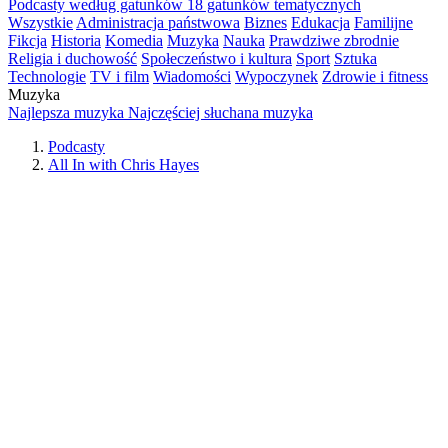
Podcasty według gatunków
18 gatunków tematycznych
Wszystkie
Administracja państwowa
Biznes
Edukacja
Familijne
Fikcja
Historia
Komedia
Muzyka
Nauka
Prawdziwe zbrodnie
Religia i duchowość
Społeczeństwo i kultura
Sport
Sztuka
Technologie
TV i film
Wiadomości
Wypoczynek
Zdrowie i fitness
Muzyka
Najlepsza muzyka
Najczęściej słuchana muzyka
Podcasty
All In with Chris Hayes