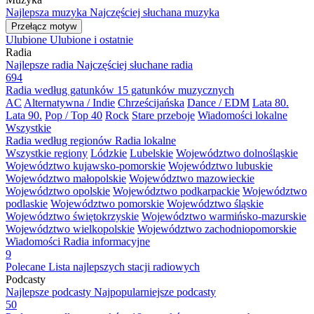
Najlepsza muzyka
Najczęściej słuchana muzyka
Przełącz motyw
Ulubione
Ulubione i ostatnie
Radia
Najlepsze radia
Najczęściej słuchane radia
694
Radia według gatunków
15 gatunków muzycznych
AC
Alternatywna / Indie
Chrześcijańska
Dance / EDM
Lata 80.
Lata 90.
Pop / Top 40
Rock
Stare przeboje
Wiadomości lokalne
Wszystkie
Radia według regionów
Radia lokalne
Wszystkie regiony
Lódzkie
Lubelskie
Województwo dolnośląskie
Województwo kujawsko-pomorskie
Województwo lubuskie
Województwo małopolskie
Województwo mazowieckie
Województwo opolskie
Województwo podkarpackie
Województwo
podlaskie
Województwo pomorskie
Województwo śląskie
Województwo świętokrzyskie
Województwo warmińsko-mazurskie
Województwo wielkopolskie
Województwo zachodniopomorskie
Wiadomości
Radia informacyjne
9
Polecane
Lista najlepszych stacji radiowych
Podcasty
Najlepsze podcasty
Najpopularniejsze podcasty
50