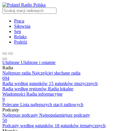
Radio Polska
Praca
Siłownia
Sen
Relaks
Podróż
Ulubione
Ulubione i ostatnie
Radia
Najlepsze radia
Najczęściej słuchane radia
694
Radia według gatunków
15 gatunków muzycznych
Radia według regionów
Radia lokalne
Wiadomości
Radia informacyjne
9
Polecane
Lista najlepszych stacji radiowych
Podcasty
Najlepsze podcasty
Najpopularniejsze podcasty
50
Podcasty według gatunków
18 gatunków tematycznych
Muzyka