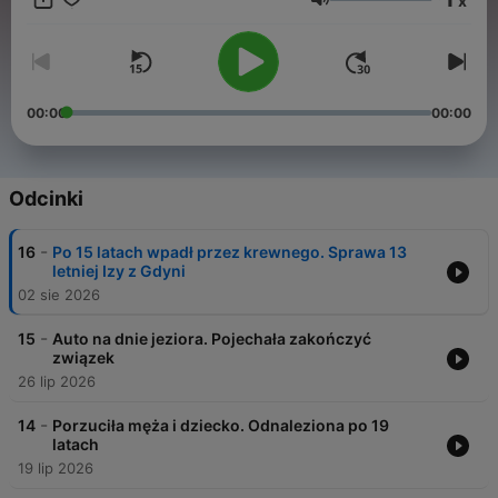
x
zmierzenie się z jego mroczniejszą stroną. True crime,
Głośność
zaginięcia, śledztwa i historie, które nie powinny zostać
zapomniane — wszystko to znajdziesz w podcaście Aktówka
Kryminalna.
00:00
00:00
Odcinki
-
16
Po 15 latach wpadł przez krewnego. Sprawa 13
letniej Izy z Gdyni
02 sie 2026
-
15
Auto na dnie jeziora. Pojechała zakończyć
związek
26 lip 2026
-
14
Porzuciła męża i dziecko. Odnaleziona po 19
latach
19 lip 2026