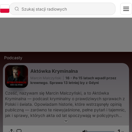
Podcasty
Aktówka Kryminalna
Marcin Malczyński
|
16 - Po 15 latach wpadł przez
krewnego. Sprawa 13 letniej Izy z Gdyni
Cześć, nazywam się Marcin Malczyński, a to Aktówka
Kryminalna — podcast kryminalny o prawdziwych sprawach z
Polski i świata. Opowiadam historie, które wstrząsnęły opinią
publiczną — zarówno te niewyjaśnione, pełne pytań i tajemnic,
jak i sprawy, których akta od lat spoczywają w policyjnych
archiwach. Po 10 latach działalności internetowej w zupełnie
innym, „lżejszym” świecie, przyszedł czas na zmianę kierunku i
1