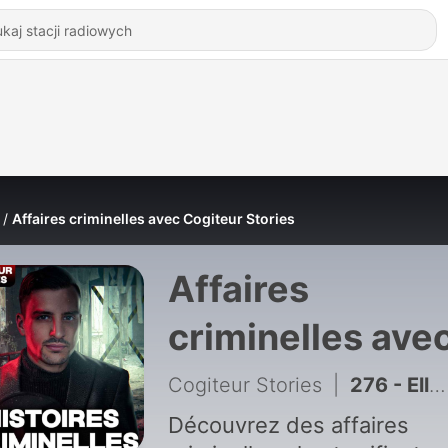
Affaires criminelles avec Cogiteur Stories
Affaires
criminelles ave
Cogiteur Storie
Cogiteur Stories
|
276 - Elle tue sa mère et vit 4 ans au-dessus de son corps...
Découvrez des affaires