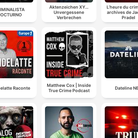
Aktenzeichen XY…
L’heure du crim
IMINALISTA
Unvergessene
archives de J
NOCTURNO
Verbrechen
Pradel
Matthew Cox | Inside
elatte Raconte
Dateline N
True Crime Podcast