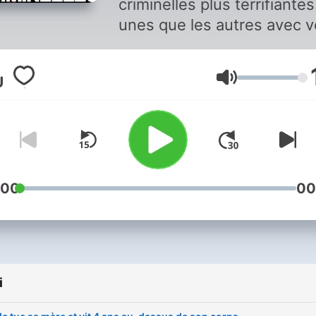
criminelles plus terrifiantes
unes que les autres avec v
serviteur : Le Cogiteur ! De
tueurs en série finalement
Głośność
capturés grâce au travail
acharné de la police aux
relations familiales gâchée
par des égo surdimensionn
l'argent ou des liaisons ext
conjugales, en passant par
:00
00
enclaves sectaires et des
gourous machiavéliques, v
aurez droit à un panel
d'histoires donnant froid d
i
le dos mais... Toutes réelles