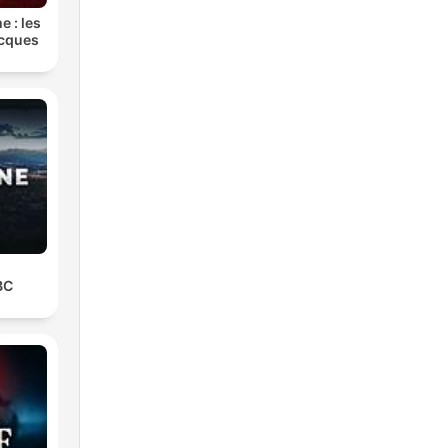
e : les
acques
BC