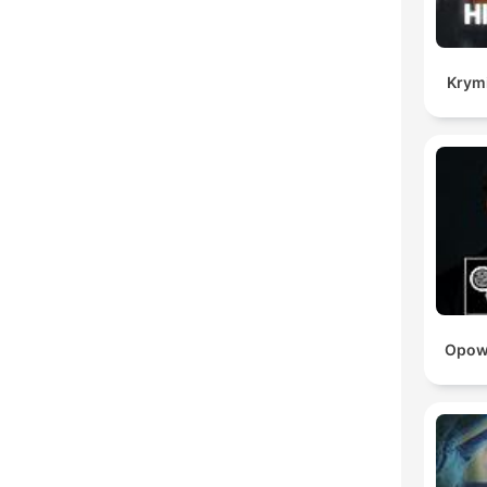
Krymi
Opowi