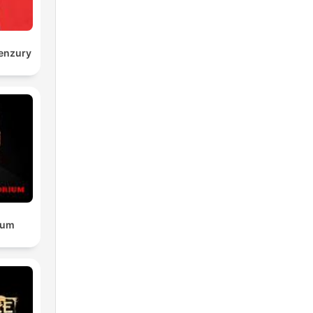
enzury
ium