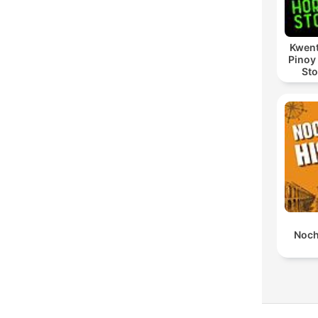
Kwent
Pinoy
Sto
Noch