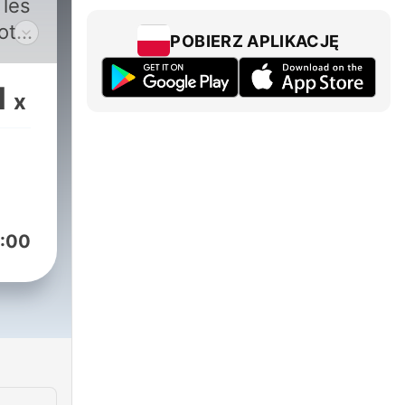
 les
otre
POBIERZ APLIKACJĘ
s
1
x
s
és,
ra
 des
:00
ous
ans
 !