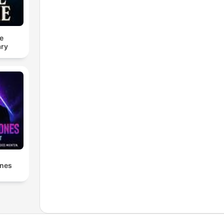
e
ry
ones