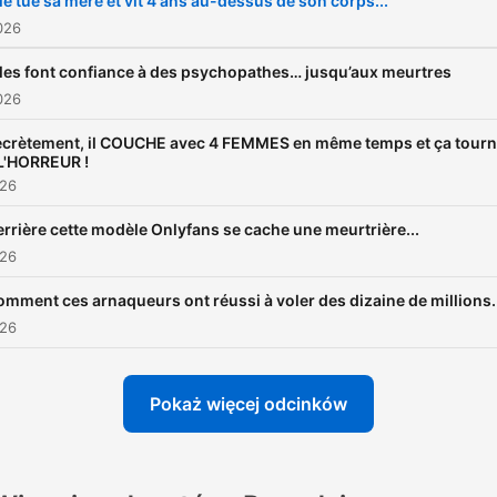
le tue sa mère et vit 4 ans au-dessus de son corps...
026
lles font confiance à des psychopathes… jusqu’aux meurtres
026
crètement, il COUCHE avec 4 FEMMES en même temps et ça tour
L'HORREUR !
026
rrière cette modèle Onlyfans se cache une meurtrière...
026
mment ces arnaqueurs ont réussi à voler des dizaine de millions.
026
Pokaż więcej odcinków