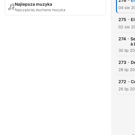
-
276
El
Najlepsza muzyka
04 sie 2
Najczęściej słuchana muzyka
-
275
E
02 sie 2
-
274
Se
à 
30 lip 2
-
273
De
28 lip 2
-
272
Co
26 lip 2