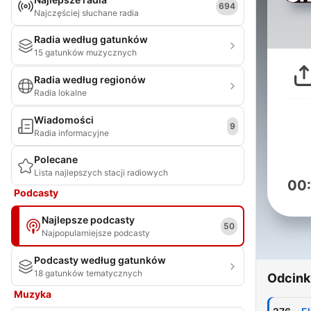
694
Najczęściej słuchane radia
Radia według gatunków
15 gatunków muzycznych
Radia według regionów
Radia lokalne
Wiadomości
9
Radia informacyjne
Polecane
Lista najlepszych stacji radiowych
00
Podcasty
Najlepsze podcasty
50
Najpopularniejsze podcasty
Podcasty według gatunków
18 gatunków tematycznych
Odcink
Muzyka