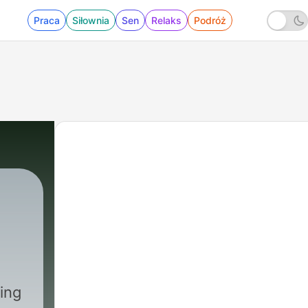
Praca
Siłownia
Sen
Relaks
Podróż
ing