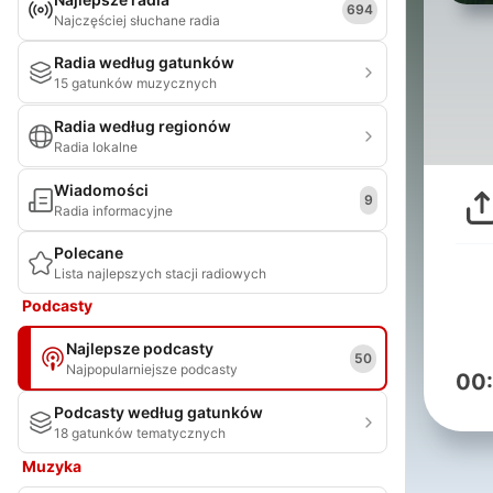
694
Najczęściej słuchane radia
Radia według gatunków
15 gatunków muzycznych
Radia według regionów
Radia lokalne
Wiadomości
9
Radia informacyjne
Polecane
Lista najlepszych stacji radiowych
Podcasty
Najlepsze podcasty
50
Najpopularniejsze podcasty
00
Podcasty według gatunków
18 gatunków tematycznych
Muzyka