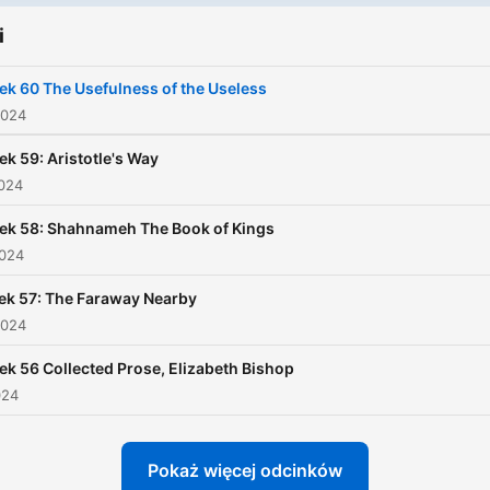
chose them because they
i
shaped me in some way, h
some form of lasting impac
k 60 The Usefulness of the Useless
and in many cases, are reg
2024
re-reads. I hope this will
k 59: Aristotle's Way
amuse, inspire and enterta
2024
you.
ek 58: Shahnameh The Book of Kings
2024
k 57: The Faraway Nearby
2024
k 56 Collected Prose, Elizabeth Bishop
024
Pokaż więcej odcinków