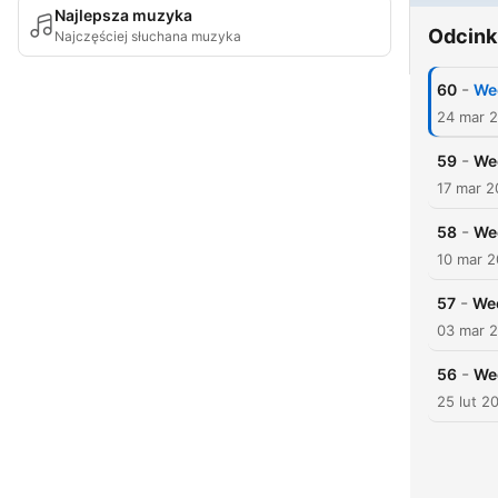
Najlepsza muzyka
Odcink
Najczęściej słuchana muzyka
-
60
Wee
24 mar 
-
59
Wee
17 mar 
-
58
We
10 mar 
-
57
Wee
03 mar 
-
56
Wee
25 lut 2