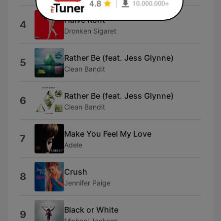
Halve Kont
4
Dronken Sigaret
Rather Be (feat. Jess Glynne)
5
Clean Bandit
Rather Be (feat. Jess Glynne)
6
Clean Bandit
Make You Feel My Love
7
Adele
Crush
8
Jennifer Paige
Black or White
9
Michael Jackson