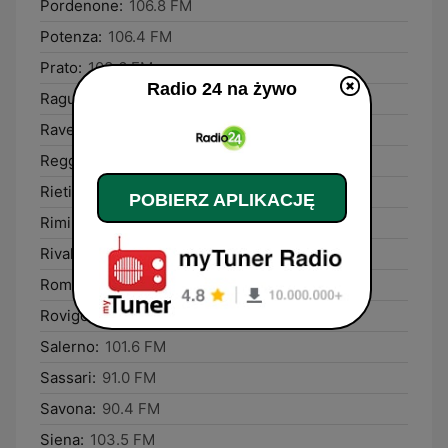
Pordenone:
106.8 FM
Potenza:
106.4 FM
Prato:
103.6 FM
Radio 24 na żywo
Ragusa:
97.3 FM
Ravenna:
106.8 FM
Reggio Calabria:
91.1 FM
Rieti:
90.8 FM
POBIERZ APLIKACJĘ
Rimini:
100.3 FM
Rivalta di Torino:
105.0 FM
Rome:
107.9 FM
Rovigo:
107.1 FM
Salerno:
101.6 FM
Sassari:
91.0 FM
Savona:
90.4 FM
Siena:
103.5 FM