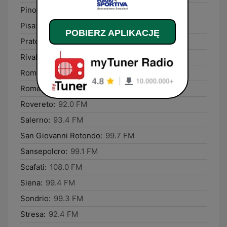
Pino sulla Sponda del Lago Maggiore:
96.8 FM
Pisa:
94.2 FM
POBIERZ APLIKACJĘ
Prato:
96.4 FM
Rivalta di Torino:
101.5 FM
Romano di Lombardia:
92.8 FM
Rome:
90.0 FM
Rovereto:
92.0 FM
Salerno:
93.4 FM
San Giovanni Rotondo:
99.7 FM
Sansepolcro:
99.1 FM
Scafati:
108.0 FM
Siena:
99.4 FM
Sondrio:
99.3 FM
Stresa:
92.4 FM