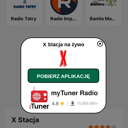
Radio Tatry
Radio Imperium
Banita Maxx Radio
X Stacja na żywo
POBIERZ APLIKACJĘ
X Stacja