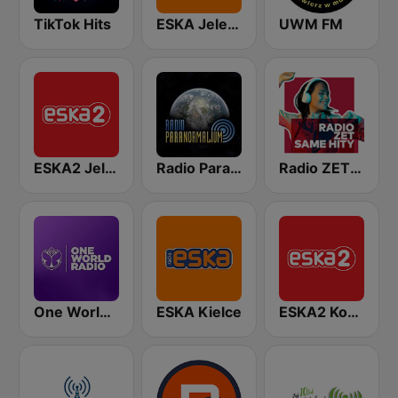
TikTok Hits
ESKA Jelenia Góra
UWM FM
ESKA2 Jelenia Góra
Radio Paranormalium
Radio ZET Same Hity
One World Radio
ESKA Kielce
ESKA2 Konin