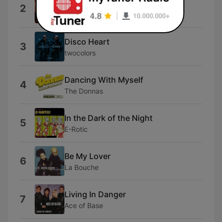
Euro Mania 12
2
Ramezz Music
Disco Heart
3
twocolors
Dancing With Myself
4
The Donnas
In the Dark of the Night
5
E-Rotic
Be My Lover
6
La Bouche
Living In Danger
7
Ace of Base