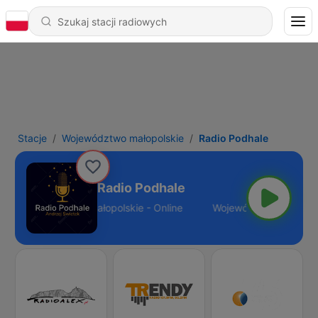
Stacje
Województwo małopolskie
Radio Podhale
Radio Podhale
Województwo małopolskie - Online