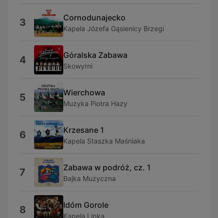
Cornodunajecko
3
Kapela Józefa Gąsienicy Brzegi
Góralska Zabawa
4
Skowyrni
Wierchowa
5
Muzyka Piotra Hazy
Krzesane 1
6
Kapela Staszka Maśniaka
Zabawa w podróż, cz. 1
7
Bajka Muzyczna
Idóm Gorole
8
Kapela Lipka