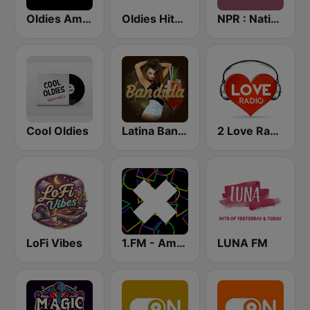
Oldies America
Oldies Hits - Hits Radio
NPR : National Public Radio
Cool Oldies
Latina Bandida!
2 Love Radio
LoFi Vibes
1.FM - Amsterdam Trance
LUNA FM