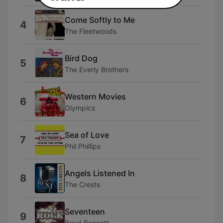
Come Softly to Me
4
The Fleetwoods
Bird Dog
5
The Everly Brothers
Western Movies
6
Olympics
Sea of Love
7
Phil Phillips
Angels Listened In
8
The Crests
Seventeen
9
Boyd Bennett