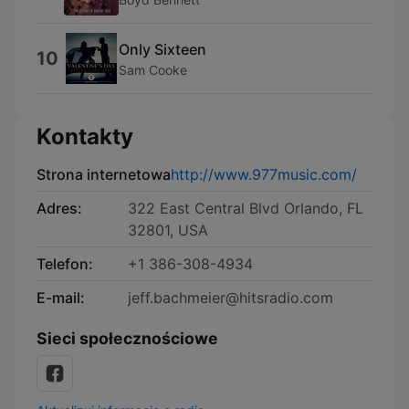
Only Sixteen
10
Sam Cooke
Kontakty
Strona internetowa
http://www.977music.com/
Adres:
322 East Central Blvd Orlando, FL
32801, USA
Telefon:
+1 386-308-4934
E-mail:
jeff.bachmeier@hitsradio.com
Sieci społecznościowe