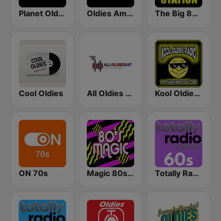
Planet Oldies Radio
Oldies America
The Big 80s Station
Cool Oldies
All Oldies 247
Kool Oldies Radio
ON 70s
Magic 80s Florida
Totally Radio 60s