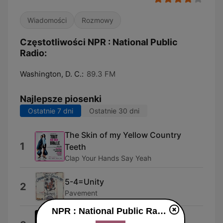
Wiadomości
Rozmowy
Częstotliwości NPR : National Public
Radio:
Washington, D. C.:
89.3 FM
Najlepsze piosenki
Ostatnie 7 dni
Ostatnie 30 dni
The Skin of my Yellow Country
1
Teeth
Clap Your Hands Say Yeah
5-4=Unity
2
Pavement
NPR : National Public Radio na żywo
Synthesizer