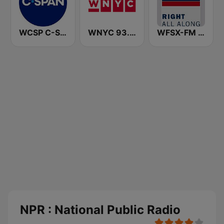
WCSP C-SPAN Radio
WNYC 93.9 FM
WFSX-FM 92.5 Right All Along (US Only)
NPR : National Public Radio