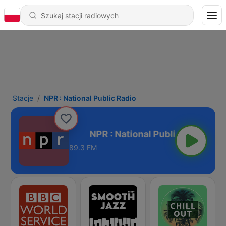
Stacje
NPR : National Public Radio
l Public Radio
89.3 FM