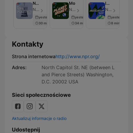
NPR
Money
Indicator
Politics
from
NPR - Odcinek 1755
NPR - Odcinek 357
NPR - Odcinek 304
Podcast
Planet
yesterday
yesterday
yesterday
Money
30 min
34 min
8 min
Kontakty
Strona internetowa
http://www.npr.org/
Adres:
North Capitol St. NE (between L
and Pierce Streets) Washington,
D.C. 20002 USA
Sieci społecznościowe
Aktualizuj informacje o radio
Udostępnij