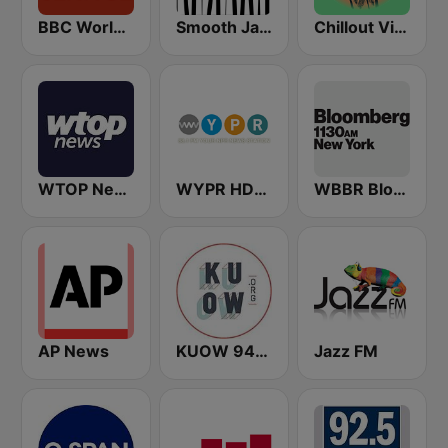
BBC World Service
Smooth Jazz - Groov
Chillout Vibes
WTOP News
WYPR HD2 BBC World Service
WBBR Bloomberg 1130
AP News
KUOW 94.9 FM
Jazz FM