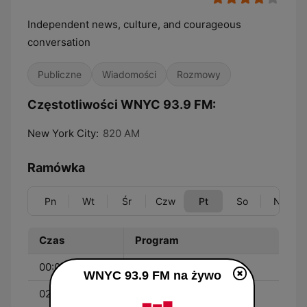
Independent news, culture, and courageous
conversation
Publiczne
Wiadomości
Rozmowy
Częstotliwości WNYC 93.9 FM:
New York City:
820 AM
Ramówka
Pn
Wt
Śr
Czw
Pt
So
Nd
Czas
Program
00:00 - 02:00
All of It
WNYC 93.9 FM na żywo
02:00 - 05:00
BBC World Service