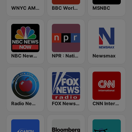
WNYC AM 820
BBC World Service
MSNBC
NBC News Now
NPR : National Public Radio
Newsmax
Radio New York Live
FOX News Radio
CNN International