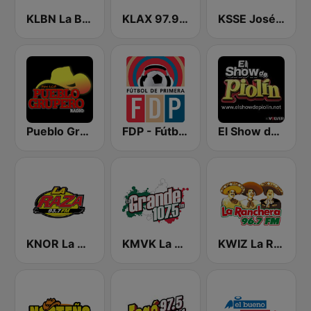
KLBN La Buena 101.9 FM
KLAX 97.9 La Raza FM
KSSE José 97.5 y 107.1
Pueblo Grupero Radio
FDP - Fútbol de Primera
El Show de Piolín
KNOR La Raza 93.7 (US Only)
KMVK La Grande 107.5 FM
KWIZ La Ranchera 96.7 FM (US Only)