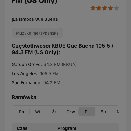
FM (US Only)
¡La famosa Que Buena!
Muzyka meksykańska
Częstotliwości KBUE Que Buena 105.5 /
94.3 FM (US Only):
Garden Grove:
94.3 FM (KBUA)
Los Angeles:
105.5 FM
San Fernando:
94.3 FM
Ramówka
Pn
Wt
Śr
Czw
Pt
So
Nd
Czas
Program