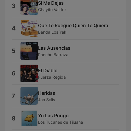
Si Me Dejas
3
Chayito Valdez
Que Te Ruegue Quien Te Quiera
4
Banda Los Yaki
Las Ausencias
5
Pancho Barraza
El Diablo
6
Fuerza Regida
Heridas
7
Jon Solis
Yo Las Pongo
8
Los Tucanes de Tijuana