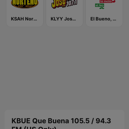
KSAH Norteño 720 y 104.1
KLYY José 97.5 y 107.1
El Bueno, La Mala y El Feo
KBUE Que Buena 105.5 / 94.3