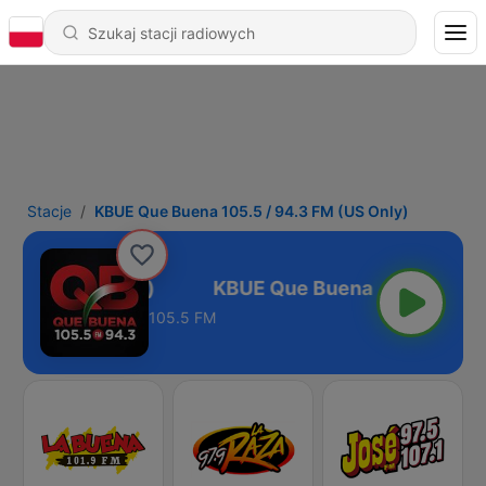
Stacje
KBUE Que Buena 105.5 / 94.3 FM (US Only)
.3 FM (US Only)
105.5 FM