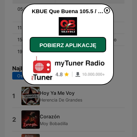
05:00 - 11:00
Don Cheto Al Aire -
KBUE Que Buena 105.5 / 94.3 FM (US Only) na żywo
Aniceto
11:00 - 15:00
La Socia - Silvia Pinal
15:00 - 19:00
El Parientito y El Marciano
POBIERZ APLIKACJĘ
19:00 - 00:00
El Pinchi Rika
Najlepsze piosenki
Ostatnie 7 dni
Ostatnie 30 dni
Hoy Ya Me Voy
1
Herencia De Grandes
Corazón
2
Moy Bobadilla