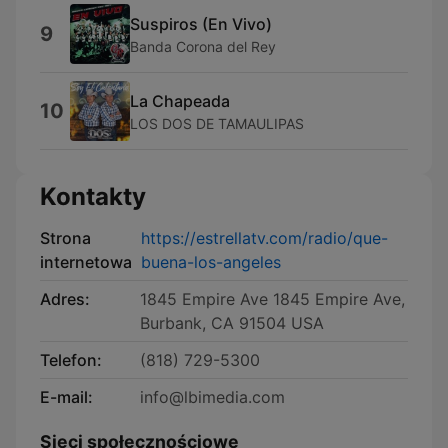
Suspiros (En Vivo)
9
Banda Corona del Rey
La Chapeada
10
LOS DOS DE TAMAULIPAS
Kontakty
Strona
https://estrellatv.com/radio/que-
internetowa
buena-los-angeles
Adres:
1845 Empire Ave 1845 Empire Ave,
Burbank, CA 91504 USA
Telefon:
(818) 729-5300
E-mail:
info@lbimedia.com
Sieci społecznościowe