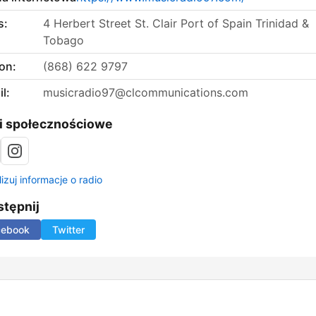
s:
4 Herbert Street St. Clair Port of Spain Trinidad &
Tobago
on:
(868) 622 9797
l:
musicradio97@clcommunications.com
i społecznościowe
izuj informacje o radio
tępnij
cebook
Twitter