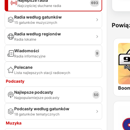
Najlepsze radia
693
Najczęściej słuchane radia
Radia według gatunków
15 gatunków muzycznych
Powią
Radia według regionów
Radia lokalne
Wiadomości
9
Radia informacyjne
Polecane
Lista najlepszych stacji radiowych
Podcasty
Najlepsze podcasty
50
Najpopularniejsze podcasty
Podcasty według gatunków
18 gatunków tematycznych
Muzyka