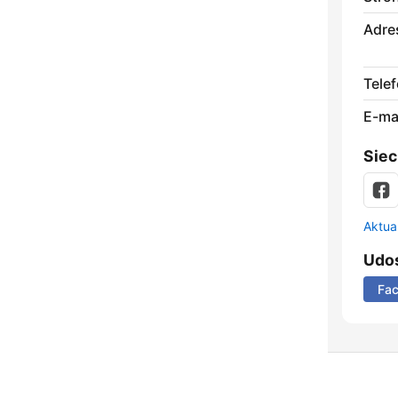
Adre
Telef
E-mai
Siec
Aktual
Udos
Fa