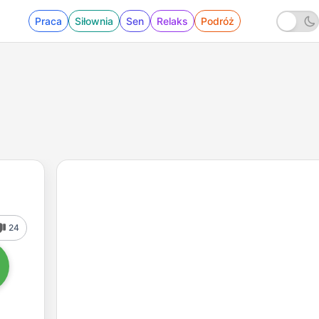
Praca
Siłownia
Sen
Relaks
Podróż
24