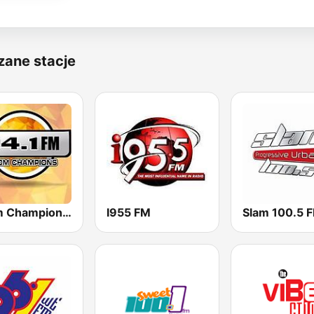
zane stacje
Boom Champions 94.1 FM
I955 FM
Slam 100.5 