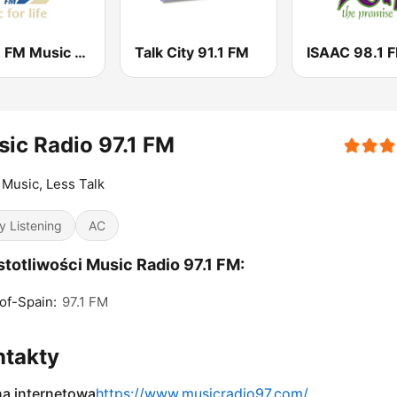
107.7 FM Music For Life
Talk City 91.1 FM
ISAAC 98.1 
ic Radio 97.1 FM
Music, Less Talk
y Listening
AC
totliwości Music Radio 97.1 FM:
of-Spain:
97.1 FM
ntakty
na internetowa
https://www.musicradio97.com/