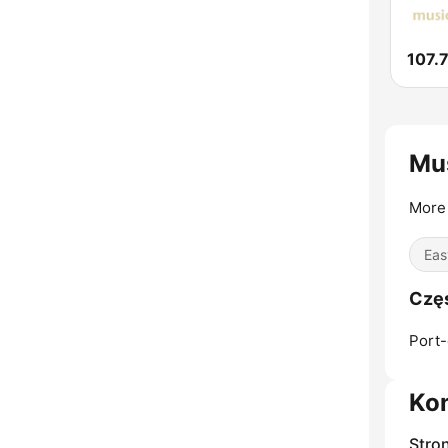
Mus
More 
Eas
Częs
Port-
Ko
Stro