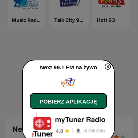
Music Radio 97.1 FM
Talk City 91.1 FM
Hott 93
Next 99.1 FM na żywo
POBIERZ APLIKACJĘ
Next 99.1 FM