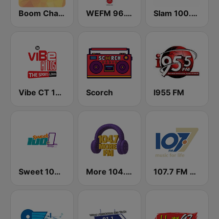
Boom Champions 94.1 FM
WEFM 96.1 FM
Slam 100.5 FM
Vibe CT 105.1 FM
Scorch
I955 FM
Sweet 100 FM
More 104.7 FM
107.7 FM Music For Life