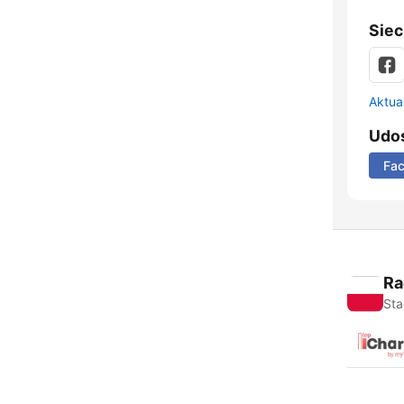
Siec
Aktual
Udos
Fa
Ra
Sta