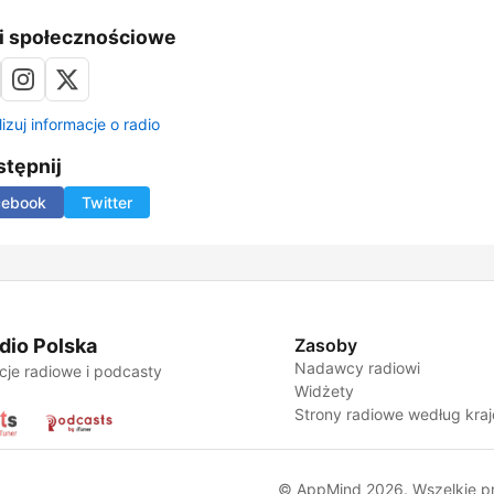
i społecznościowe
izuj informacje o radio
tępnij
cebook
Twitter
dio Polska
Zasoby
Nadawcy radiowi
cje radiowe i podcasty
Widżety
Strony radiowe według kra
© AppMind 2026. Wszelkie p