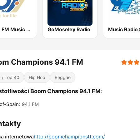
107.7 FM Music For Life
GoMoseley Radio
om Champions 94.1 FM
 / Top 40
Hip Hop
Reggae
totliwości Boom Champions 94.1 FM:
of-Spain:
94.1 FM
ntakty
na internetowa
http://boomchampionstt.com/