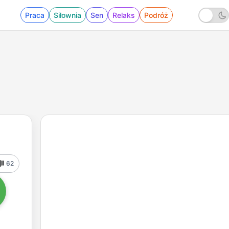
Praca
Siłownia
Sen
Relaks
Podróż
62