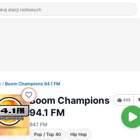
e
Boom Champions 94.1 FM
Boom Champions
435
94.1 FM
94.1 FM
Pop / Top 40
Hip Hop