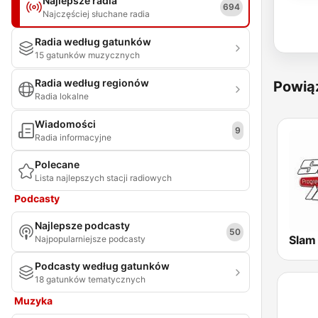
Najlepsze radia
694
Najczęściej słuchane radia
Radia według gatunków
15 gatunków muzycznych
Radia według regionów
Powią
Radia lokalne
Wiadomości
9
Radia informacyjne
Polecane
Lista najlepszych stacji radiowych
Podcasty
Najlepsze podcasty
50
Slam
Najpopularniejsze podcasty
Podcasty według gatunków
18 gatunków tematycznych
Muzyka