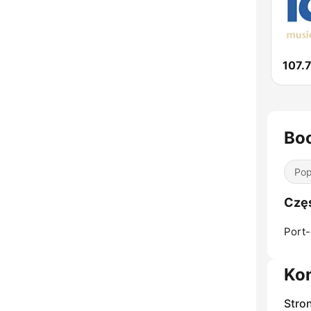
Bo
Pop
Częs
Port-
Ko
Stro