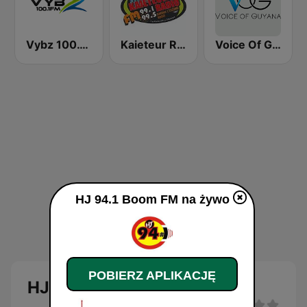
Vybz 100.1 FM
Kaieteur Radio 99.1 FM
Voice Of Guyana
HJ 94.1 Boom FM na żywo
POBIERZ APLIKACJĘ
HJ 94.1 Boom FM