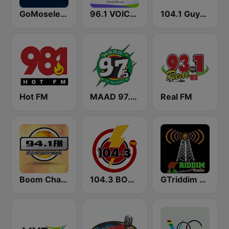
GoMoseley Radio
96.1 VOICE FM | #BANGIN
104.1 Guyana Lite FM
Hot FM
MAAD 97.5 FM
Real FM
Boom Champions 94.1 FM
104.3 BOOM FM
GTriddim Guyana Radio