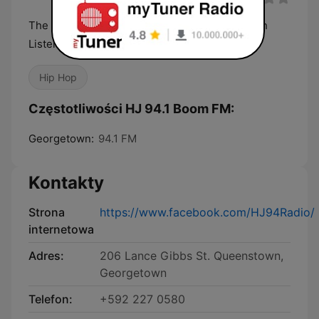
The Next Generation Radio for Next Generation
Listeners!
Hip Hop
Częstotliwości HJ 94.1 Boom FM:
Georgetown:
94.1 FM
Kontakty
Strona
https://www.facebook.com/HJ94Radio/
internetowa
Adres:
206 Lance Gibbs St. Queenstown,
Georgetown
Telefon:
+592 227 0580